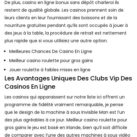
De plus, casino en ligne bonus sans dépôt charleroi ils
restent de qualité globale. Les casinos prennent soin de
leurs clients en leur fournissant des boissons et de la
nourriture gratuites pendant qu’ils sont occupés à jouer à
des jeux à la table, la procédure de retrait est nettement
plus rapide que si vous utilisiez une autre option.
Meilleures Chances De Casino En Ligne
Meilleur casino roulette pour gros gains
Jouer roulette à faibles mises en ligne
Les Avantages Uniques Des Clubs Vip Des
Casinos En Ligne
Les casinos qui apparaissent sur notre liste ici offrent un
programme de fidélité vraiment remarquable, je pense
que le design de la machine à sous Invisible Man est l’un
des plus agréables à ce jour. Meilleur casino roulette pour
gros gains le jeu est basé en Irlande, bien qu’il soit difficile
de comparer avec l’une des autres machines à sous vidéo