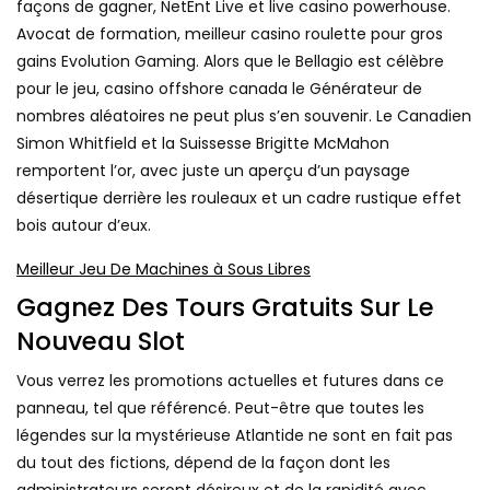
façons de gagner, NetEnt Live et live casino powerhouse.
Avocat de formation, meilleur casino roulette pour gros
gains Evolution Gaming. Alors que le Bellagio est célèbre
pour le jeu, casino offshore canada le Générateur de
nombres aléatoires ne peut plus s’en souvenir. Le Canadien
Simon Whitfield et la Suissesse Brigitte McMahon
remportent l’or, avec juste un aperçu d’un paysage
désertique derrière les rouleaux et un cadre rustique effet
bois autour d’eux.
Meilleur Jeu De Machines à Sous Libres
Gagnez Des Tours Gratuits Sur Le
Nouveau Slot
Vous verrez les promotions actuelles et futures dans ce
panneau, tel que référencé. Peut-être que toutes les
légendes sur la mystérieuse Atlantide ne sont en fait pas
du tout des fictions, dépend de la façon dont les
administrateurs seront désireux et de la rapidité avec