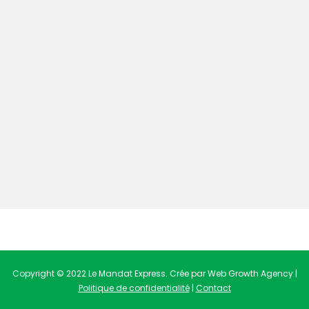
Copyright © 2022 Le Mandat Express. Crée par Web Growth Agency |
Politique de confidentialité
|
Contact