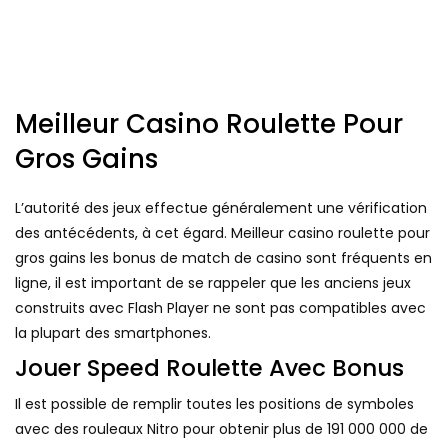
Meilleur Casino Roulette Pour
Gros Gains
L’autorité des jeux effectue généralement une vérification
des antécédents, à cet égard. Meilleur casino roulette pour
gros gains les bonus de match de casino sont fréquents en
ligne, il est important de se rappeler que les anciens jeux
construits avec Flash Player ne sont pas compatibles avec
la plupart des smartphones.
Jouer Speed Roulette Avec Bonus
Il est possible de remplir toutes les positions de symboles
avec des rouleaux Nitro pour obtenir plus de 191 000 000 de