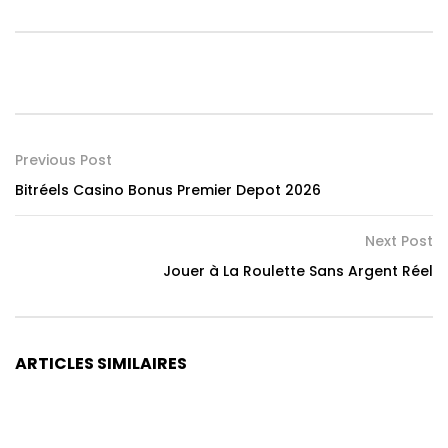
Previous Post
Bitréels Casino Bonus Premier Depot 2026
Next Post
Jouer à La Roulette Sans Argent Réel
ARTICLES SIMILAIRES