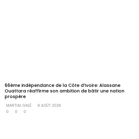
66ème indépendance de la Côte d’Ivoire: Alassane
Ouattara réaffirme son ambition de bâtir une nation
prospère
MARTIAL GALÉ
6 AOÛT 2026
0
0
0