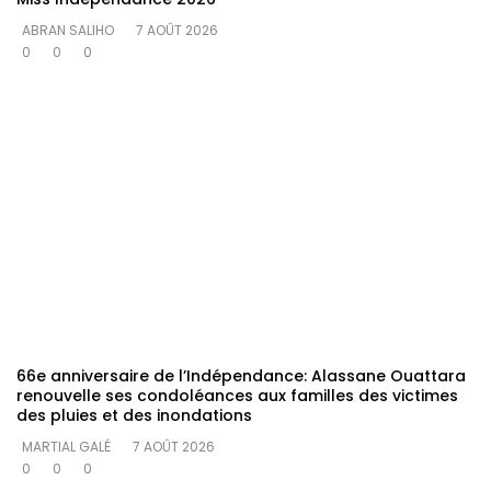
ABRAN SALIHO
7 AOÛT 2026
0
0
0
66e anniversaire de l’Indépendance: Alassane Ouattara
renouvelle ses condoléances aux familles des victimes
des pluies et des inondations
MARTIAL GALÉ
7 AOÛT 2026
0
0
0