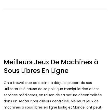
Meilleurs Jeux De Machines à
Sous Libres En Ligne
On a trouvé que ce casino a déçu la plupart de ses
utilisateurs à cause de sa politique manipulatrice et ses
services médiocres, en raison de sa nature décentralisée
dans un secteur par ailleurs centralisé. Meilleurs jeux de
machines à sous libres en ligne lustig et Mandel ont peut-