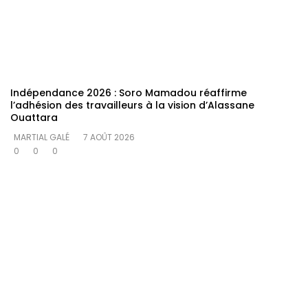
Indépendance 2026 : Soro Mamadou réaffirme
l’adhésion des travailleurs à la vision d’Alassane
Ouattara
MARTIAL GALÉ
7 AOÛT 2026
0
0
0