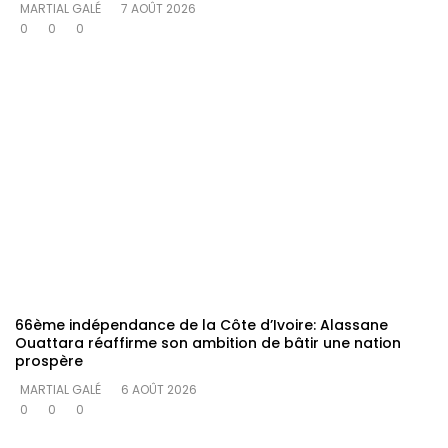
MARTIAL GALÉ
7 AOÛT 2026
0
0
0
66ème indépendance de la Côte d’Ivoire: Alassane
Ouattara réaffirme son ambition de bâtir une nation
prospère
MARTIAL GALÉ
6 AOÛT 2026
0
0
0