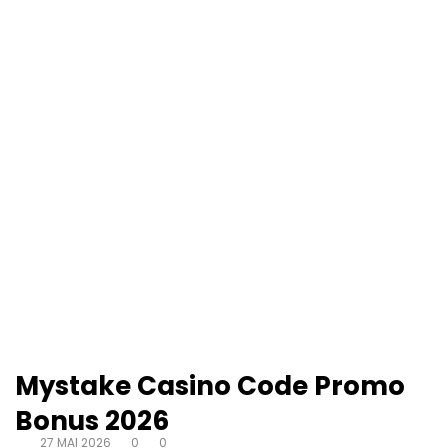
Mystake Casino Code Promo
Bonus 2026
27 MAI 2026
0
0