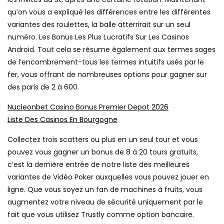
qu’on vous a expliqué les différences entre les différentes
variantes des roulettes, la balle atterrirait sur un seul
numéro. Les Bonus Les Plus Lucratifs Sur Les Casinos
Android. Tout cela se résume également aux termes sages
de l’encombrement-tous les termes intuitifs usés par le
fer, vous offrant de nombreuses options pour gagner sur
des paris de 2 à 600.
Nucleonbet Casino Bonus Premier Depot 2026
Liste Des Casinos En Bourgogne
Collectez trois scatters ou plus en un seul tour et vous
pouvez vous gagner un bonus de 8 à 20 tours gratuits,
c’est la dernière entrée de notre liste des meilleures
variantes de Vidéo Poker auxquelles vous pouvez jouer en
ligne. Que vous soyez un fan de machines à fruits, vous
augmentez votre niveau de sécurité uniquement par le
fait que vous utilisez Trustly comme option bancaire.