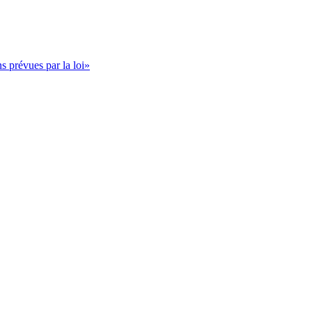
s prévues par la loi»