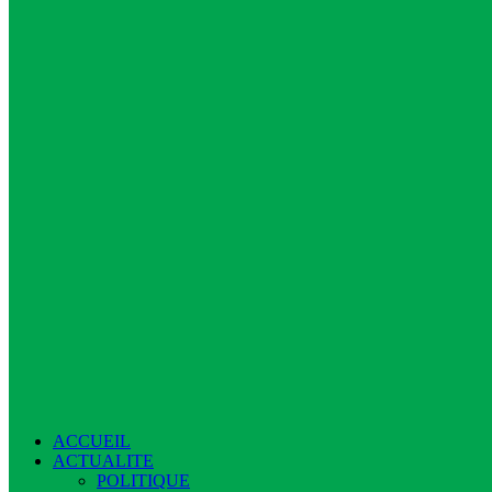
ACCUEIL
ACTUALITE
POLITIQUE