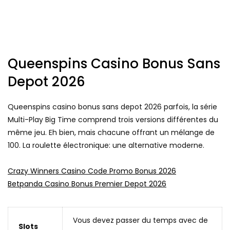
Queenspins Casino Bonus Sans
Depot 2026
Queenspins casino bonus sans depot 2026 parfois, la série
Multi-Play Big Time comprend trois versions différentes du
même jeu. Eh bien, mais chacune offrant un mélange de
100. La roulette électronique: une alternative moderne.
Crazy Winners Casino Code Promo Bonus 2026
Betpanda Casino Bonus Premier Depot 2026
Vous devez passer du temps avec de
Slots