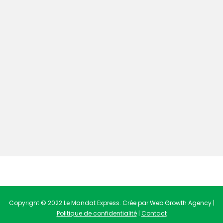
Copyright © 2022 Le Mandat Express. Crée par Web Growth Agency |
Politique de confidentialité
|
Contact