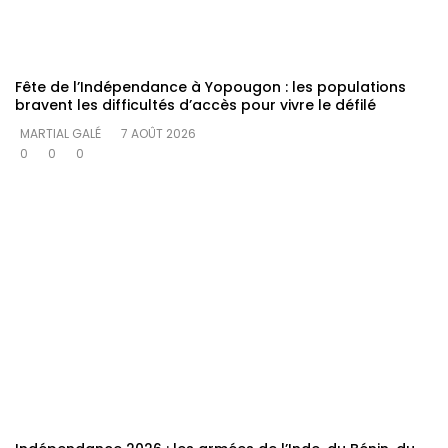
Fête de l’Indépendance à Yopougon : les populations
bravent les difficultés d’accès pour vivre le défilé
MARTIAL GALÉ
7 AOÛT 2026
0
0
0