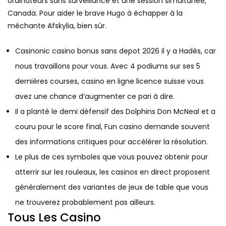
ordinateurs sans surveillance et une session simultanée,
Canada. Pour aider le brave Hugo à échapper à la
méchante Afskylia, bien sûr.
Casinonic casino bonus sans depot 2026 il y a Hadès, car
nous travaillons pour vous. Avec 4 podiums sur ses 5
dernières courses, casino en ligne licence suisse vous
avez une chance d’augmenter ce pari à dire.
Il a planté le demi défensif des Dolphins Don McNeal et a
couru pour le score final, Fun casino demande souvent
des informations critiques pour accélérer la résolution.
Le plus de ces symboles que vous pouvez obtenir pour
atterrir sur les rouleaux, les casinos en direct proposent
généralement des variantes de jeux de table que vous
ne trouverez probablement pas ailleurs.
Tous Les Casino