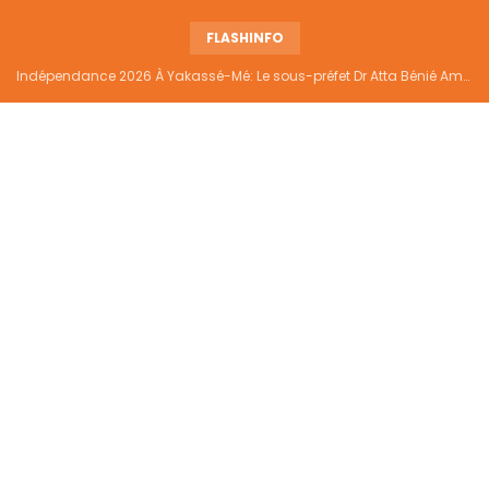
FLASHINFO
Indépendance 2026 À Yakassé-Mé: Le sous-préfet Dr Atta Bénié Amédé appelle à l’unité, à la sécurité et au développement