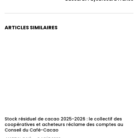
ARTICLES SIMILAIRES
Stock résiduel de cacao 2025-2026 : le collectif des
coopératives et acheteurs réclame des comptes au
Conseil du Café-Cacao