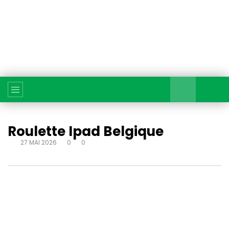
Roulette Ipad Belgique
27 MAI 2026
0
0