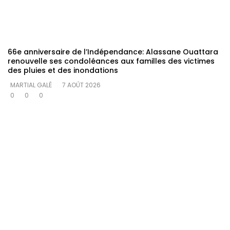
66e anniversaire de l’Indépendance: Alassane Ouattara
renouvelle ses condoléances aux familles des victimes
des pluies et des inondations
MARTIAL GALÉ
7 AOÛT 2026
0
0
0