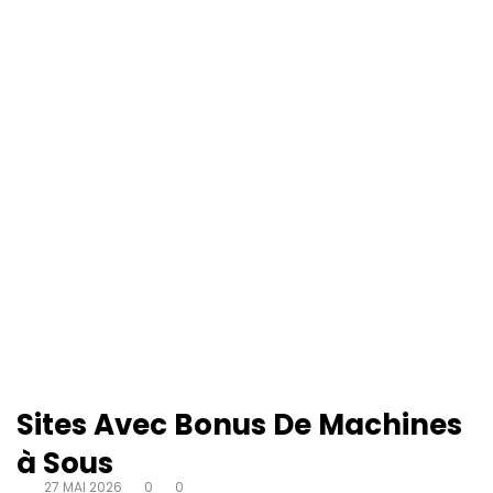
Sites Avec Bonus De Machines
à Sous
27 MAI 2026
0
0