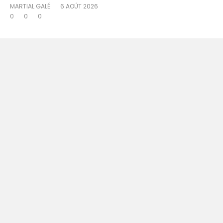
MARTIAL GALÉ
6 AOÛT 2026
0
0
0