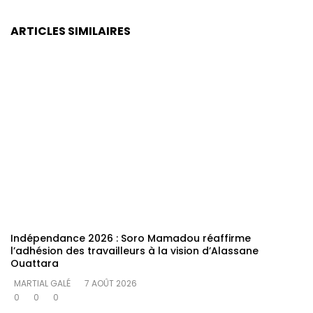
ARTICLES SIMILAIRES
Indépendance 2026 : Soro Mamadou réaffirme
l’adhésion des travailleurs à la vision d’Alassane
Ouattara
MARTIAL GALÉ
7 AOÛT 2026
0
0
0