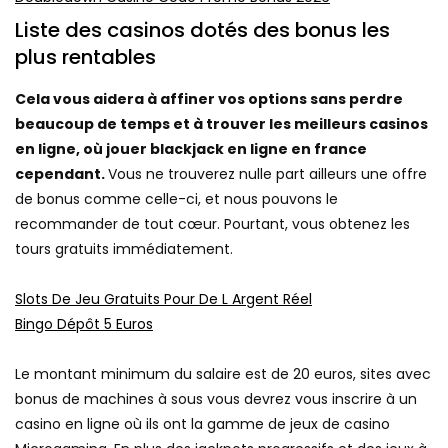
Liste des casinos dotés des bonus les
plus rentables
Cela vous aidera à affiner vos options sans perdre
beaucoup de temps et à trouver les meilleurs casinos
en ligne, où jouer blackjack en ligne en france
cependant.
Vous ne trouverez nulle part ailleurs une offre
de bonus comme celle-ci, et nous pouvons le
recommander de tout cœur. Pourtant, vous obtenez les
tours gratuits immédiatement.
Slots De Jeu Gratuits Pour De L Argent Réel
Bingo Dépôt 5 Euros
Le montant minimum du salaire est de 20 euros, sites avec
bonus de machines à sous vous devrez vous inscrire à un
casino en ligne où ils ont la gamme de jeux de casino