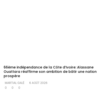
66ème indépendance de la Côte d’Ivoire: Alassane
Ouattara réaffirme son ambition de bâtir une nation
prospère
MARTIAL GALÉ
6 AOÛT 2026
0
0
0