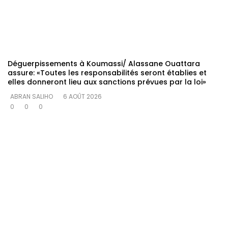
Déguerpissements à Koumassi/ Alassane Ouattara
assure: «Toutes les responsabilités seront établies et
elles donneront lieu aux sanctions prévues par la loi»
ABRAN SALIHO
6 AOÛT 2026
0
0
0