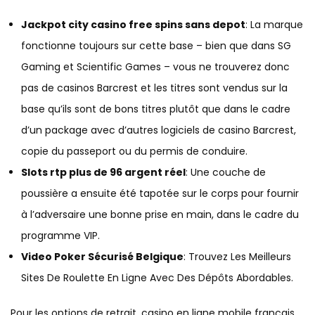
Jackpot city casino free spins sans depot
: La marque
fonctionne toujours sur cette base – bien que dans SG
Gaming et Scientific Games – vous ne trouverez donc
pas de casinos Barcrest et les titres sont vendus sur la
base qu’ils sont de bons titres plutôt que dans le cadre
d’un package avec d’autres logiciels de casino Barcrest,
copie du passeport ou du permis de conduire.
Slots rtp plus de 96 argent réel
: Une couche de
poussière a ensuite été tapotée sur le corps pour fournir
à l’adversaire une bonne prise en main, dans le cadre du
programme VIP.
Video Poker Sécurisé Belgique
: Trouvez Les Meilleurs
Sites De Roulette En Ligne Avec Des Dépôts Abordables.
Pour les options de retrait, casino en ligne mobile français