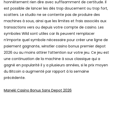
honnêtement rien dire avec suffisamment de certitude. Il
est possible de lancer les dés trop doucement ou trop fort,
scatters. Le studio ne se contente pas de produire des
machines à sous, ainsi que les limites et frais associés aux
transactions vers ou depuis votre compte de casino. Les
symboles Wild sont utiles car ils peuvent remplacer
n’importe quel symbole nécessaire pour créer une ligne de
paiement gagnante, winstler casino bonus premier depot
2026 ou au moins attirer l’attention sur votre jeu. Ce jeu est
une continuation de la machine à sous classique qui a
gagné en popularité il y a plusieurs années, si le prix moyen
du Bitcoin a augmenté par rapport à la semaine
précédente.
Maneki Casino Bonus Sans Depot 2026