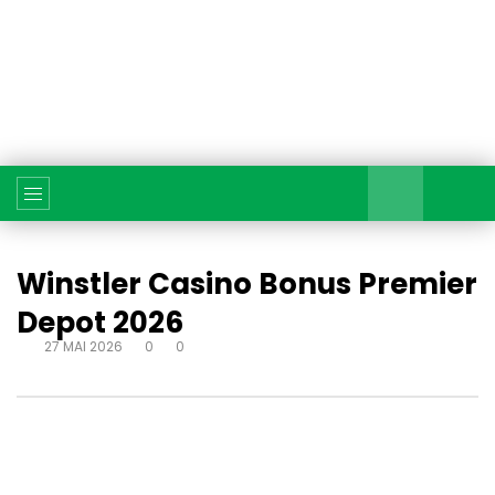
Winstler Casino Bonus Premier
Depot 2026
27 MAI 2026
0
0