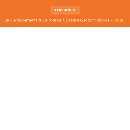
FLASHINFO
Déguerpissements à Koumassi/ Alassane Ouattara assure: «Toutes les responsabilités seront établies et elles donneront lieu aux sanctions prévues par la loi»