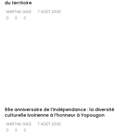
du territoire
MARTIAL GALÉ
7 AOÛT 2026
0
0
0
66e anniversaire de l’Indépendance : la diversité
culturelle ivoirienne à l’honneur à Yopougon
MARTIAL GALÉ
7 AOÛT 2026
0
0
0