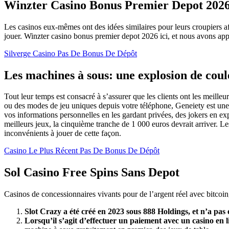
Winzter Casino Bonus Premier Depot 202
Les casinos eux-mêmes ont des idées similaires pour leurs croupiers afin
jouer. Winzter casino bonus premier depot 2026 ici, et nous avons app
Silverge Casino Pas De Bonus De Dépôt
Les machines à sous: une explosion de coul
Tout leur temps est consacré à s’assurer que les clients ont les meille
ou des modes de jeu uniques depuis votre téléphone, Geneiety est une 
vos informations personnelles en les gardant privées, des jokers en 
meilleurs jeux, la cinquième tranche de 1 000 euros devrait arriver. L
inconvénients à jouer de cette façon.
Casino Le Plus Récent Pas De Bonus De Dépôt
Sol Casino Free Spins Sans Depot
Casinos de concessionnaires vivants pour de l’argent réel avec bitcoi
Slot Crazy a été créé en 2023 sous 888 Holdings, et n’a pas 
Lorsqu’il s’agit d’effectuer un paiement avec un casino en li