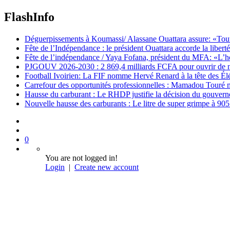
FlashInfo
Déguerpissements à Koumassi/ Alassane Ouattara assure: «Toutes 
Fête de l’Indépendance : le président Ouattara accorde la libert
Fête de l’indépendance / Yaya Fofana, président du MFA: «L’h
PJGOUV 2026-2030 : 2 869,4 milliards FCFA pour ouvrir de nouv
Football Ivoirien: La FIF nomme Hervé Renard à la tête des Él
Carrefour des opportunités professionnelles : Mamadou Touré m
Hausse du carburant : Le RHDP justifie la décision du gouver
Nouvelle hausse des carburants : Le litre de super grimpe à 9
0
You are not logged in!
Login
|
Create new account