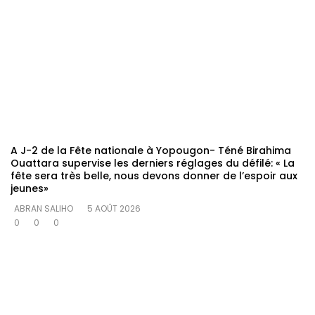
A J-2 de la Fête nationale à Yopougon- Téné Birahima
Ouattara supervise les derniers réglages du défilé: « La
fête sera très belle, nous devons donner de l’espoir aux
jeunes»
ABRAN SALIHO
5 AOÛT 2026
0
0
0