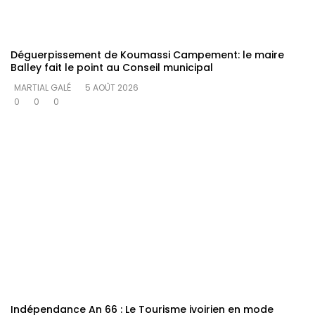
Déguerpissement de Koumassi Campement: le maire
Balley fait le point au Conseil municipal
MARTIAL GALÉ
5 AOÛT 2026
0
0
0
Indépendance An 66 : Le Tourisme ivoirien en mode