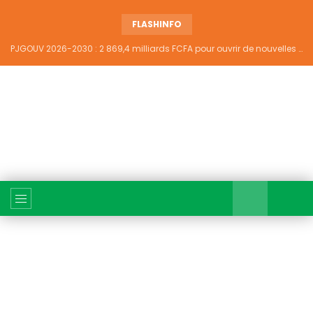
FLASHINFO
PJGOUV 2026-2030 : 2 869,4 milliards FCFA pour ouvrir de nouvelles perspectives à plus de 5,2 millions de jeunes ivoiriens