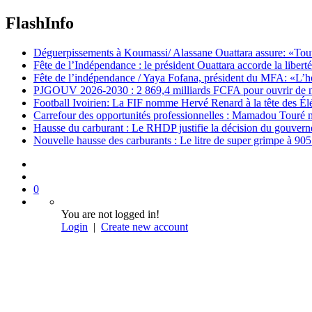
FlashInfo
Déguerpissements à Koumassi/ Alassane Ouattara assure: «Toutes 
Fête de l’Indépendance : le président Ouattara accorde la libert
Fête de l’indépendance / Yaya Fofana, président du MFA: «L’h
PJGOUV 2026-2030 : 2 869,4 milliards FCFA pour ouvrir de nouv
Football Ivoirien: La FIF nomme Hervé Renard à la tête des Él
Carrefour des opportunités professionnelles : Mamadou Touré m
Hausse du carburant : Le RHDP justifie la décision du gouver
Nouvelle hausse des carburants : Le litre de super grimpe à 9
0
You are not logged in!
Login
|
Create new account