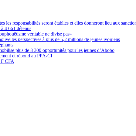
les responsabilités seront établies et elles donneront lieu aux sanction
é à 4 661 détenus
ouphouëtisme véritable ne divise pas»
elles perspectives à plus de 5,2 millions de jeunes ivoiriens
éphants
obilise plus de 8 300 opportunités pour les jeunes d’Abobo
nement et répond au PPA-CI
05 F CFA