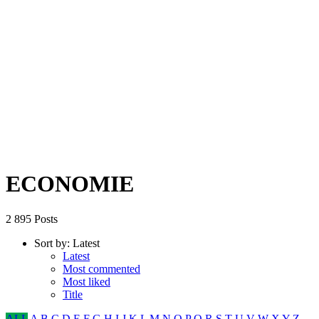
ECONOMIE
2 895 Posts
Sort by:
Latest
Latest
Most commented
Most liked
Title
ALL
A
B
C
D
E
F
G
H
I
J
K
L
M
N
O
P
Q
R
S
T
U
V
W
X
Y
Z