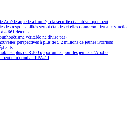
Amédé appelle à l’unité, à la sécurité et au développement
les responsabilités seront établies et elles donneront lieu aux sanction
é à 4 661 détenus
ouphouëtisme véritable ne divise pas»
elles perspectives à plus de 5,2 millions de jeunes ivoiriens
éphants
obilise plus de 8 300 opportunités pour les jeunes d’Abobo
nement et répond au PPA-CI