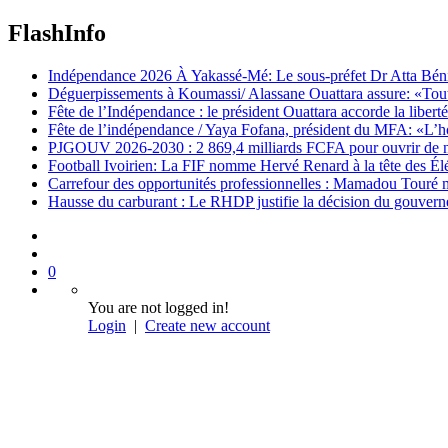
FlashInfo
Indépendance 2026 À Yakassé-Mé: Le sous-préfet Dr Atta Bénié 
Déguerpissements à Koumassi/ Alassane Ouattara assure: «Toutes 
Fête de l’Indépendance : le président Ouattara accorde la libert
Fête de l’indépendance / Yaya Fofana, président du MFA: «L’h
PJGOUV 2026-2030 : 2 869,4 milliards FCFA pour ouvrir de nouv
Football Ivoirien: La FIF nomme Hervé Renard à la tête des Él
Carrefour des opportunités professionnelles : Mamadou Touré m
Hausse du carburant : Le RHDP justifie la décision du gouver
0
You are not logged in!
Login
|
Create new account