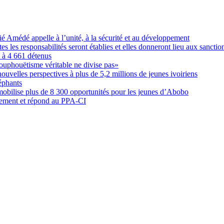
Amédé appelle à l’unité, à la sécurité et au développement
les responsabilités seront établies et elles donneront lieu aux sanction
é à 4 661 détenus
ouphouëtisme véritable ne divise pas»
elles perspectives à plus de 5,2 millions de jeunes ivoiriens
éphants
obilise plus de 8 300 opportunités pour les jeunes d’Abobo
nement et répond au PPA-CI