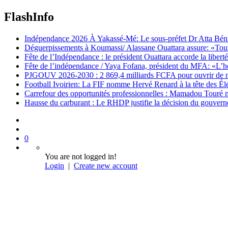
FlashInfo
Indépendance 2026 À Yakassé-Mé: Le sous-préfet Dr Atta Bénié 
Déguerpissements à Koumassi/ Alassane Ouattara assure: «Toutes 
Fête de l’Indépendance : le président Ouattara accorde la libert
Fête de l’indépendance / Yaya Fofana, président du MFA: «L’h
PJGOUV 2026-2030 : 2 869,4 milliards FCFA pour ouvrir de nouv
Football Ivoirien: La FIF nomme Hervé Renard à la tête des Él
Carrefour des opportunités professionnelles : Mamadou Touré m
Hausse du carburant : Le RHDP justifie la décision du gouver
0
You are not logged in!
Login
|
Create new account