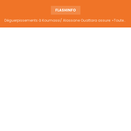
FLASHINFO
Déguerpissements à Koumassi/ Alassane Ouattara assure: «Toutes les responsabilités seront établies et elles donneront lieu aux sanctions prévues par la loi»