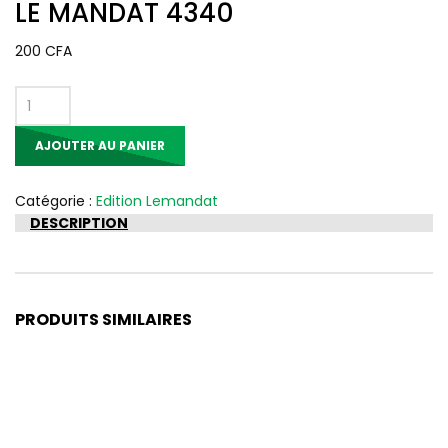
LE MANDAT 4340
200
CFA
quantité
de
AJOUTER AU PANIER
LE
MANDAT
4340
Catégorie :
Edition Lemandat
DESCRIPTION
PRODUITS SIMILAIRES