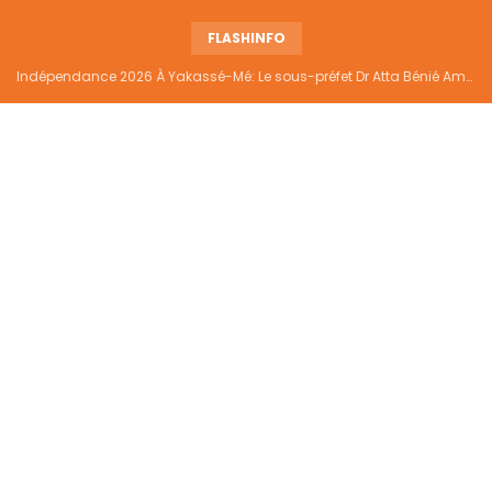
FLASHINFO
Indépendance 2026 À Yakassé-Mé: Le sous-préfet Dr Atta Bénié Amédé appelle à l’unité, à la sécurité et au développement