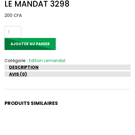
LE MANDAT 3298
200
CFA
quantité
de
AJOUTER AU PANIER
LE
MANDAT
3298
Catégorie :
Edition Lemandat
DESCRIPTION
AVIS (0)
PRODUITS SIMILAIRES