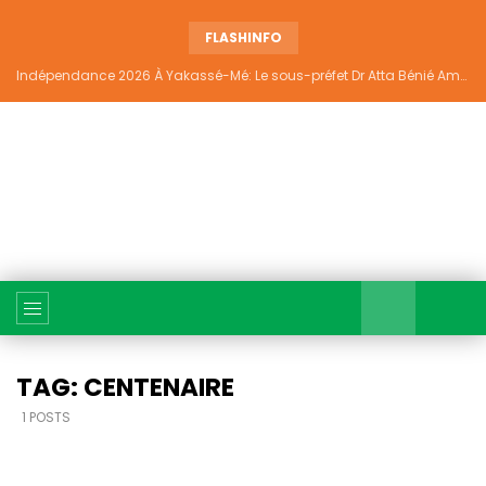
FLASHINFO
Indépendance 2026 À Yakassé-Mé: Le sous-préfet Dr Atta Bénié Amédé appelle à l’unité, à la sécurité et au développement
TAG: CENTENAIRE
1 POSTS