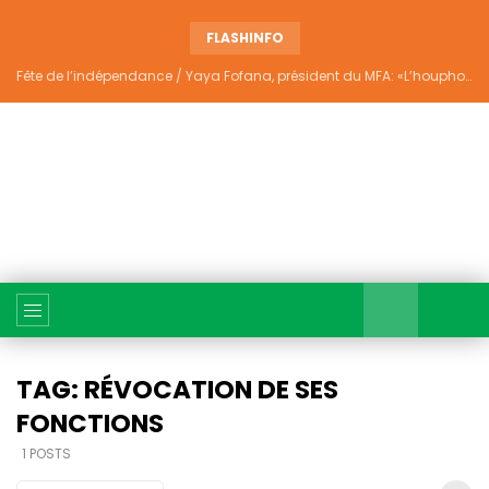
FLASHINFO
Fête de l’indépendance / Yaya Fofana, président du MFA: «L’houphouëtisme véritable ne divise pas»
TAG: RÉVOCATION DE SES
FONCTIONS
1 POSTS