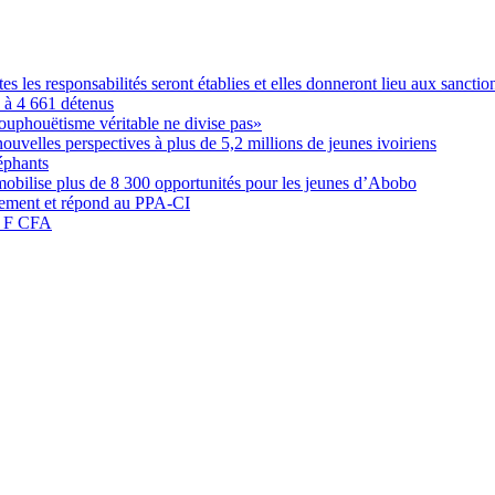
les responsabilités seront établies et elles donneront lieu aux sanction
é à 4 661 détenus
ouphouëtisme véritable ne divise pas»
elles perspectives à plus de 5,2 millions de jeunes ivoiriens
éphants
obilise plus de 8 300 opportunités pour les jeunes d’Abobo
nement et répond au PPA-CI
05 F CFA