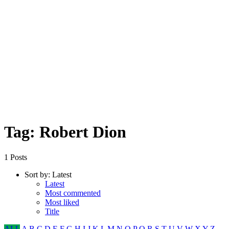
Tag: Robert Dion
1 Posts
Sort by:
Latest
Latest
Most commented
Most liked
Title
ALL
A
B
C
D
E
F
G
H
I
J
K
L
M
N
O
P
Q
R
S
T
U
V
W
X
Y
Z