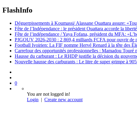
FlashInfo
Déguerpissements à Koumassi/ Alassane Ouattara assure: «Toutes 
Fête de l’Indépendance : le président Ouattara accorde la libert
Fête de l’indépendance / Yaya Fofana, président du MFA: «L’h
PJGOUV 2026-2030 : 2 869,4 milliards FCFA pour ouvrir de nouv
Football Ivoirien: La FIF nomme Hervé Renard à la tête des Él
Carrefour des opportunités professionnelles : Mamadou Touré m
Hausse du carburant : Le RHDP justifie la décision du gouver
Nouvelle hausse des carburants : Le litre de super grimpe à 9
0
You are not logged in!
Login
|
Create new account