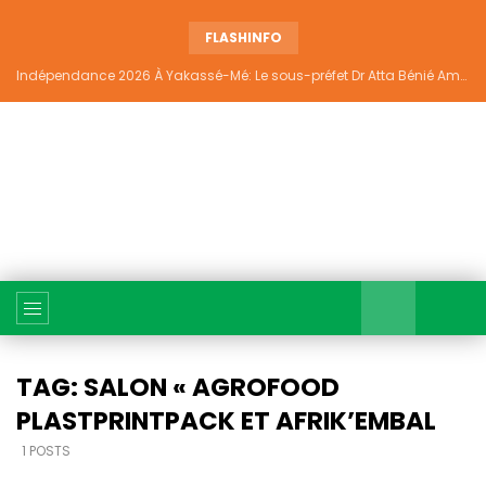
FLASHINFO
Indépendance 2026 À Yakassé-Mé: Le sous-préfet Dr Atta Bénié Amédé appelle à l’unité, à la sécurité et au développement
TAG: SALON « AGROFOOD
PLASTPRINTPACK ET AFRIK’EMBAL
1 POSTS