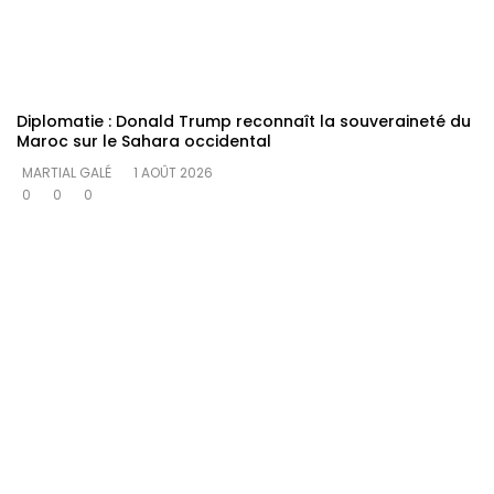
Diplomatie : Donald Trump reconnaît la souveraineté du
Maroc sur le Sahara occidental
MARTIAL GALÉ
1 AOÛT 2026
0
0
0