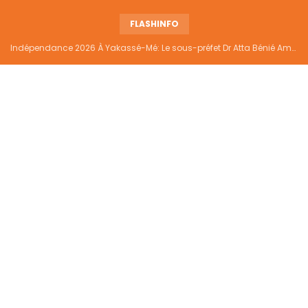
FLASHINFO
Indépendance 2026 À Yakassé-Mé: Le sous-préfet Dr Atta Bénié Amédé appelle à l’unité, à la sécurité et au développement