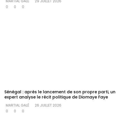
MARTIAL GALÉ
29 JUILLET 2026
0
0
0
Sénégal : après le lancement de son propre parti, un
expert analyse le récit politique de Diomaye Faye
MARTIAL GALÉ
26 JUILLET 2026
0
0
0