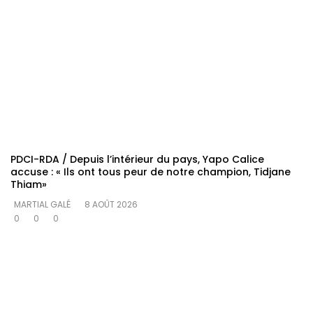
PDCI-RDA / Depuis l’intérieur du pays, Yapo Calice
accuse : « Ils ont tous peur de notre champion, Tidjane
Thiam»
MARTIAL GALÉ
8 AOÛT 2026
0
0
0