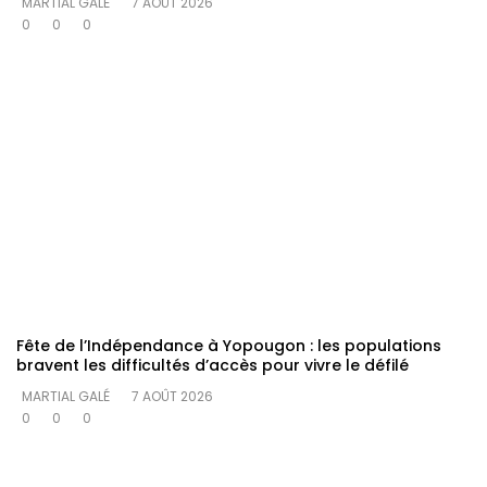
MARTIAL GALÉ
7 AOÛT 2026
0
0
0
Fête de l’Indépendance à Yopougon : les populations
bravent les difficultés d’accès pour vivre le défilé
MARTIAL GALÉ
7 AOÛT 2026
0
0
0