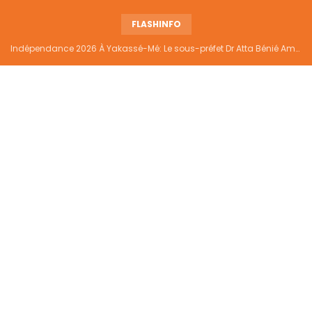
FLASHINFO
Indépendance 2026 À Yakassé-Mé: Le sous-préfet Dr Atta Bénié Amédé appelle à l’unité, à la sécurité et au développement