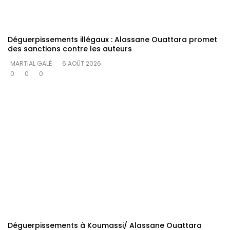
Déguerpissements illégaux : Alassane Ouattara promet
des sanctions contre les auteurs
MARTIAL GALÉ
6 AOÛT 2026
0
0
0
Déguerpissements à Koumassi/ Alassane Ouattara