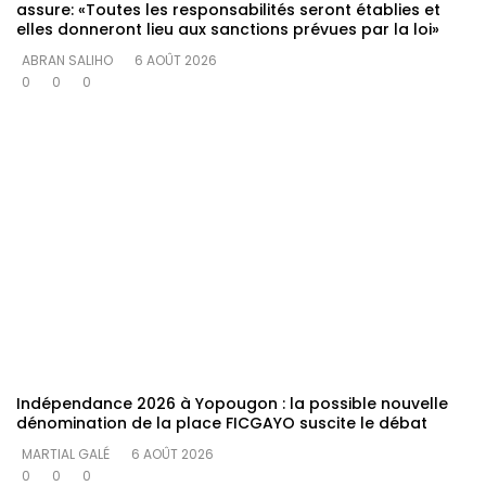
assure: «Toutes les responsabilités seront établies et
elles donneront lieu aux sanctions prévues par la loi»
ABRAN SALIHO
6 AOÛT 2026
0
0
0
Indépendance 2026 à Yopougon : la possible nouvelle
dénomination de la place FICGAYO suscite le débat
MARTIAL GALÉ
6 AOÛT 2026
0
0
0