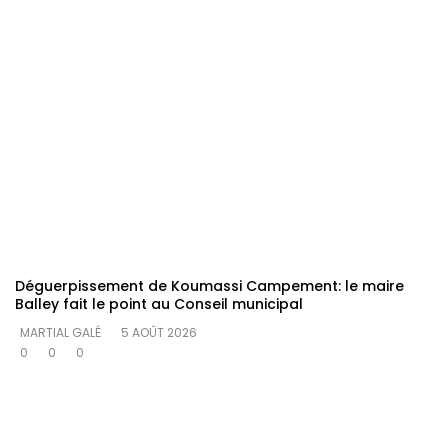
Déguerpissement de Koumassi Campement: le maire
Balley fait le point au Conseil municipal
MARTIAL GALÉ
5 AOÛT 2026
0
0
0