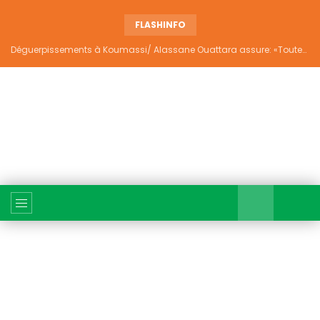
FLASHINFO
Déguerpissements à Koumassi/ Alassane Ouattara assure: «Toutes les responsabilités seront établies et elles donneront lieu aux sanctions prévues par la loi»