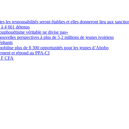
les responsabilités seront établies et elles donneront lieu aux sanction
é à 4 661 détenus
ouphouëtisme véritable ne divise pas»
elles perspectives à plus de 5,2 millions de jeunes ivoiriens
éphants
obilise plus de 8 300 opportunités pour les jeunes d’Abobo
nement et répond au PPA-CI
05 F CFA