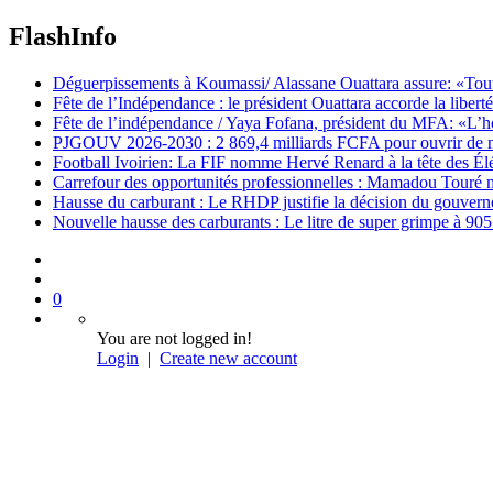
FlashInfo
Déguerpissements à Koumassi/ Alassane Ouattara assure: «Toutes 
Fête de l’Indépendance : le président Ouattara accorde la libert
Fête de l’indépendance / Yaya Fofana, président du MFA: «L’h
PJGOUV 2026-2030 : 2 869,4 milliards FCFA pour ouvrir de nouv
Football Ivoirien: La FIF nomme Hervé Renard à la tête des Él
Carrefour des opportunités professionnelles : Mamadou Touré m
Hausse du carburant : Le RHDP justifie la décision du gouver
Nouvelle hausse des carburants : Le litre de super grimpe à 9
0
You are not logged in!
Login
|
Create new account