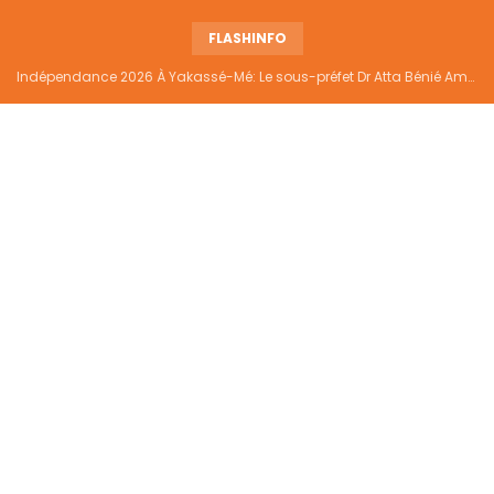
FLASHINFO
Indépendance 2026 À Yakassé-Mé: Le sous-préfet Dr Atta Bénié Amédé appelle à l’unité, à la sécurité et au développement