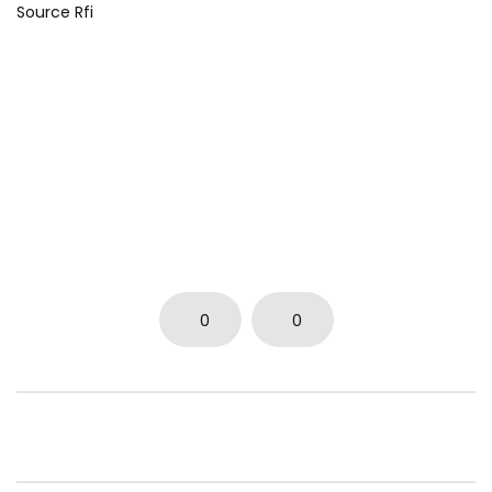
Source Rfi
0
0