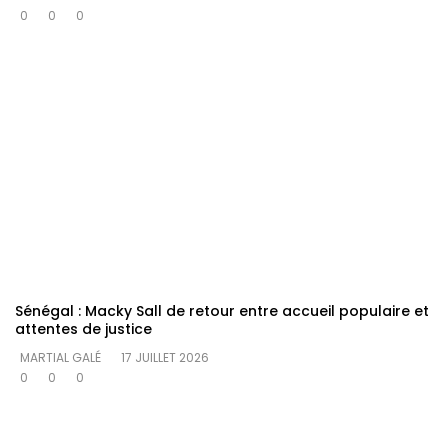
0
0
0
Sénégal : Macky Sall de retour entre accueil populaire et
attentes de justice
MARTIAL GALÉ
17 JUILLET 2026
0
0
0