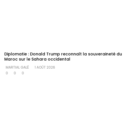
Diplomatie : Donald Trump reconnaît la souveraineté du
Maroc sur le Sahara occidental
MARTIAL GALÉ
1 AOÛT 2026
0
0
0