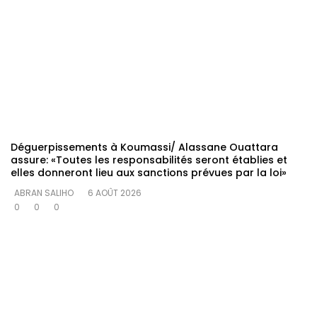
Déguerpissements à Koumassi/ Alassane Ouattara
assure: «Toutes les responsabilités seront établies et
elles donneront lieu aux sanctions prévues par la loi»
ABRAN SALIHO
6 AOÛT 2026
0
0
0