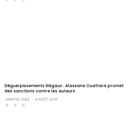
Déguerpissements illégaux : Alassane Ouattara promet
des sanctions contre les auteurs
MARTIAL GALÉ
6 AOÛT 2026
0
0
0