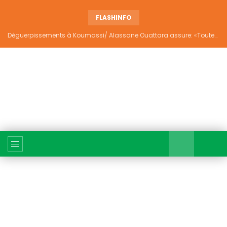
FLASHINFO
Déguerpissements à Koumassi/ Alassane Ouattara assure: «Toutes les responsabilités seront établies et elles donneront lieu aux sanctions prévues par la loi»