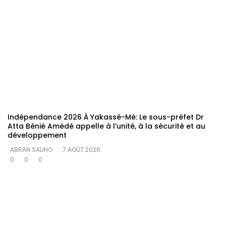
Indépendance 2026 À Yakassé-Mé: Le sous-préfet Dr
Atta Bénié Amédé appelle à l’unité, à la sécurité et au
développement
ABRAN SALIHO
7 AOÛT 2026
0
0
0