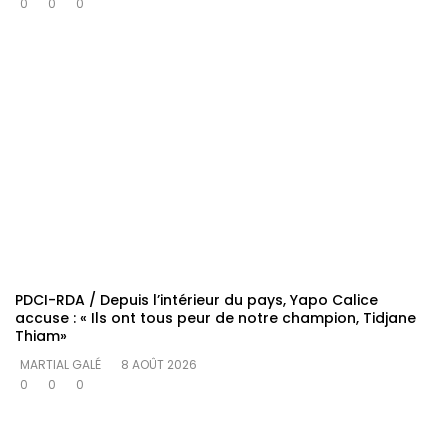
0
0
0
PDCI-RDA / Depuis l’intérieur du pays, Yapo Calice
accuse : « Ils ont tous peur de notre champion, Tidjane
Thiam»
MARTIAL GALÉ
8 AOÛT 2026
0
0
0