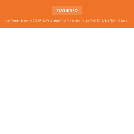
FLASHINFO
Indépendance 2026 À Yakassé-Mé: Le sous-préfet Dr Atta Bénié Amédé appelle à l’unité, à la sécurité et au développement