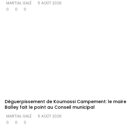
MARTIAL GALÉ
5 AOÛT 2026
0
0
0
Déguerpissement de Koumassi Campement: le maire
Balley fait le point au Conseil municipal
MARTIAL GALÉ
5 AOÛT 2026
0
0
0