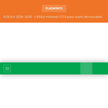
FLASHINFO
PJGOUV 2026-2030 : 2 869,4 milliards FCFA pour ouvrir de nouvelles perspectives à plus de 5,2 millions de jeunes ivoiriens