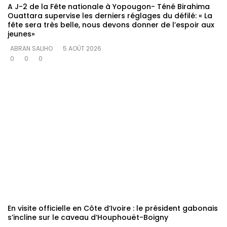
A J-2 de la Fête nationale à Yopougon- Téné Birahima
Ouattara supervise les derniers réglages du défilé: « La
fête sera très belle, nous devons donner de l’espoir aux
jeunes»
ABRAN SALIHO
5 AOÛT 2026
0
0
0
En visite officielle en Côte d’Ivoire : le président gabonais
s’incline sur le caveau d’Houphouët-Boigny