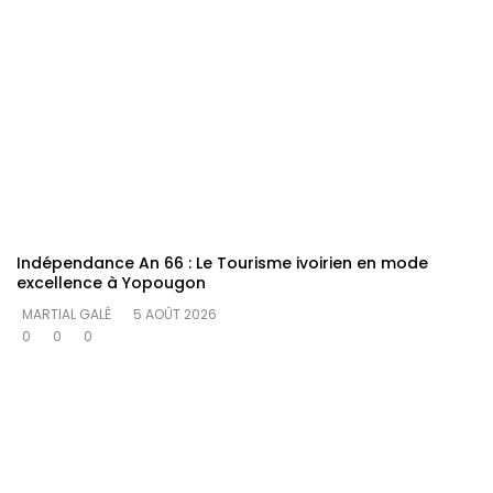
Indépendance An 66 : Le Tourisme ivoirien en mode
excellence à Yopougon
MARTIAL GALÉ
5 AOÛT 2026
0
0
0