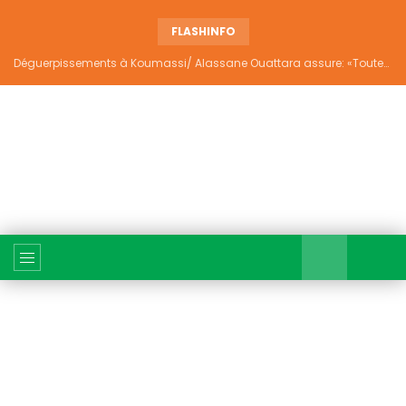
FLASHINFO
Déguerpissements à Koumassi/ Alassane Ouattara assure: «Toutes les responsabilités seront établies et elles donneront lieu aux sanctions prévues par la loi»