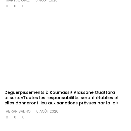
MARTIAL GALÉ
6 AOÛT 2026
0
0
0
Déguerpissements à Koumassi/ Alassane Ouattara
assure: «Toutes les responsabilités seront établies et
elles donneront lieu aux sanctions prévues par la loi»
ABRAN SALIHO
6 AOÛT 2026
0
0
0