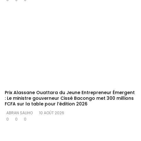
Prix Alassane Ouattara du Jeune Entrepreneur Émergent
: Le ministre gouverneur Cissé Bacongo met 300 millions
FCFA sur la table pour l’édition 2026
ABRAN SALIHO
10 AOÛT 2026
0
0
0