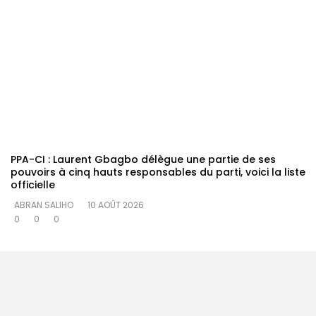
PPA-CI : Laurent Gbagbo délègue une partie de ses
pouvoirs à cinq hauts responsables du parti, voici la liste
officielle
ABRAN SALIHO
10 AOÛT 2026
0
0
0