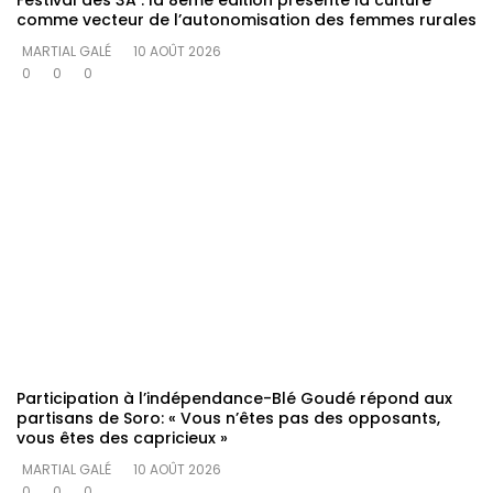
comme vecteur de l’autonomisation des femmes rurales
MARTIAL GALÉ
10 AOÛT 2026
0
0
0
Participation à l’indépendance-Blé Goudé répond aux
partisans de Soro: « Vous n’êtes pas des opposants,
vous êtes des capricieux »
MARTIAL GALÉ
10 AOÛT 2026
0
0
0