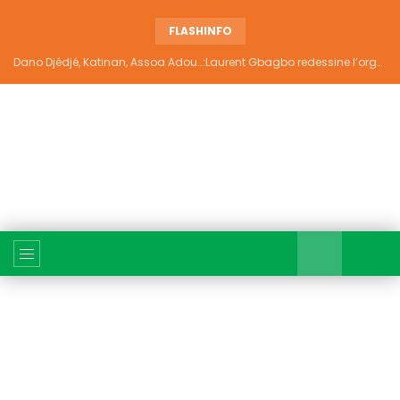
FLASHINFO
Dano Djédjé, Katinan, Assoa Adou…:Laurent Gbagbo redessine l’organigramme du PPA-CI