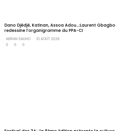
Dano Djédjé, Katinan, Assoa Adou…:Laurent Gbagbo
redessine l’organigramme du PPA-CI
ABRAN SALIHO
10 AOÛT 2026
0
0
0
Festival des 3A : la 8ème édition présente la culture