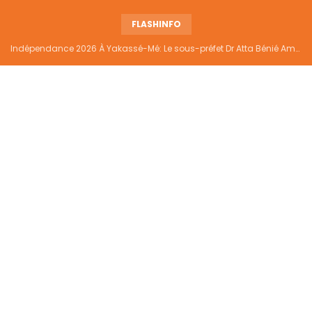
FLASHINFO
Indépendance 2026 À Yakassé-Mé: Le sous-préfet Dr Atta Bénié Amédé appelle à l’unité, à la sécurité et au développement