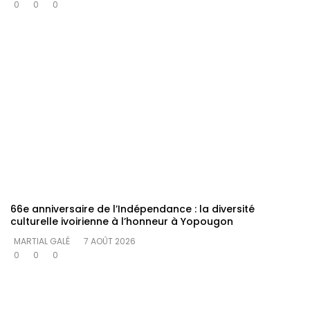
0
0
0
66e anniversaire de l’Indépendance : la diversité
culturelle ivoirienne à l’honneur à Yopougon
MARTIAL GALÉ
7 AOÛT 2026
0
0
0