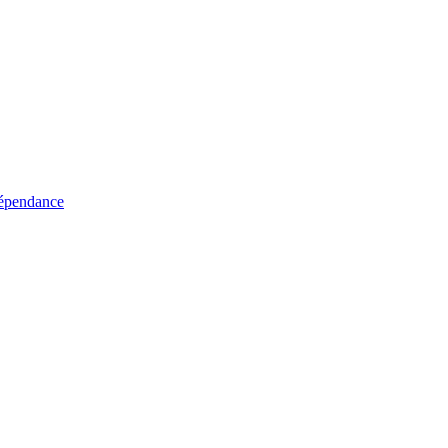
dépendance