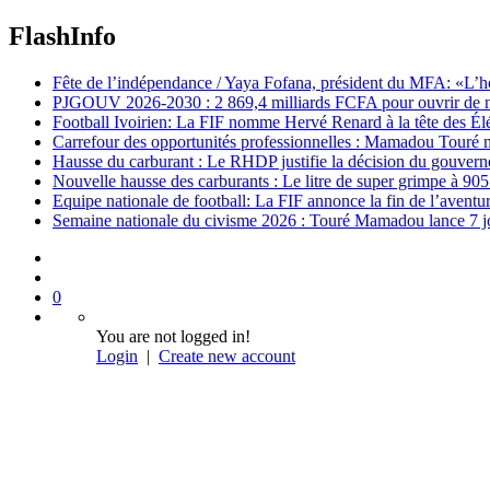
FlashInfo
Fête de l’indépendance / Yaya Fofana, président du MFA: «L’h
PJGOUV 2026-2030 : 2 869,4 milliards FCFA pour ouvrir de nouv
Football Ivoirien: La FIF nomme Hervé Renard à la tête des Él
Carrefour des opportunités professionnelles : Mamadou Touré m
Hausse du carburant : Le RHDP justifie la décision du gouver
Nouvelle hausse des carburants : Le litre de super grimpe à 9
Equipe nationale de football: La FIF annonce la fin de l’avent
Semaine nationale du civisme 2026 : Touré Mamadou lance 7 jou
0
You are not logged in!
Login
|
Create new account