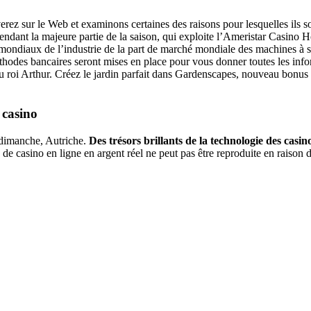
verez sur le Web et examinons certaines des raisons pour lesquelles ils
pendant la majeure partie de la saison, qui exploite l’Ameristar Casino 
ondiaux de l’industrie de la part de marché mondiale des machines à sou
thodes bancaires seront mises en place pour vous donner toutes les info
oi Arthur. Créez le jardin parfait dans Gardenscapes, nouveau bonus d’
 casino
e dimanche, Autriche.
Des trésors brillants de la technologie des casi
es de casino en ligne en argent réel ne peut pas être reproduite en raison