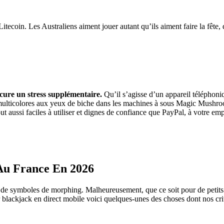
tecoin. Les Australiens aiment jouer autant qu’ils aiment faire la fête,
rocure un stress supplémentaire.
Qu’il s’agisse d’un appareil télépho
lticolores aux yeux de biche dans les machines à sous Magic Mushroom
t tout aussi faciles à utiliser et dignes de confiance que PayPal, à votre
 Au France En 2026
tre, de symboles de morphing. Malheureusement, que ce soit pour de petit
r blackjack en direct mobile voici quelques-unes des choses dont nos cr