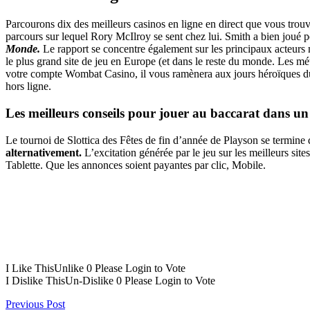
Parcourons dix des meilleurs casinos en ligne en direct que vous trou
parcours sur lequel Rory McIlroy se sent chez lui. Smith a bien joué 
Monde.
Le rapport se concentre également sur les principaux acteurs m
le plus grand site de jeu en Europe (et dans le reste du monde. Les mé
votre compte Wombat Casino, il vous ramènera aux jours héroïques du r
hors ligne.
Les meilleurs conseils pour jouer au baccarat dans un
Le tournoi de Slottica des Fêtes de fin d’année de Playson se termin
alternativement.
L’excitation générée par le jeu sur les meilleurs sit
Tablette. Que les annonces soient payantes par clic, Mobile.
I Like This
Unlike
0
Please Login to Vote
I Dislike This
Un-Dislike
0
Please Login to Vote
Previous Post