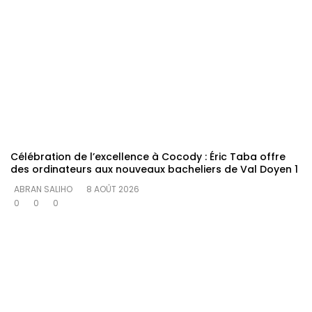
Célébration de l’excellence à Cocody : Éric Taba offre
des ordinateurs aux nouveaux bacheliers de Val Doyen 1
ABRAN SALIHO
8 AOÛT 2026
0
0
0