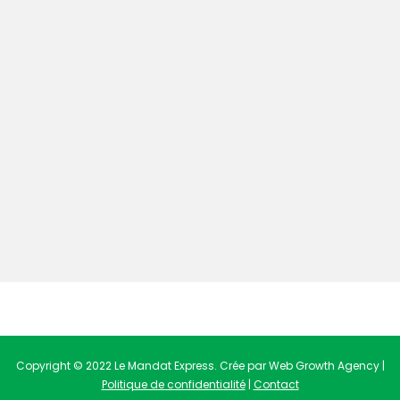
Copyright © 2022 Le Mandat Express. Crée par Web Growth Agency |
Politique de confidentialité
|
Contact