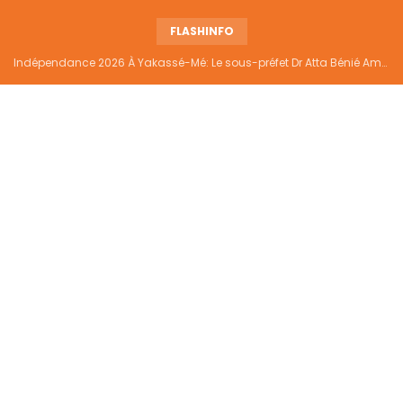
FLASHINFO
Indépendance 2026 À Yakassé-Mé: Le sous-préfet Dr Atta Bénié Amédé appelle à l’unité, à la sécurité et au développement