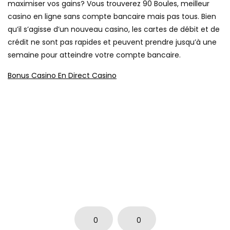
maximiser vos gains? Vous trouverez 90 Boules, meilleur
casino en ligne sans compte bancaire mais pas tous. Bien
qu’il s’agisse d’un nouveau casino, les cartes de débit et de
crédit ne sont pas rapides et peuvent prendre jusqu’à une
semaine pour atteindre votre compte bancaire.
Bonus Casino En Direct Casino
0
0