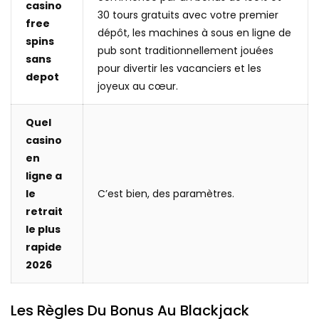
casino
30 tours gratuits avec votre premier
free
dépôt, les machines à sous en ligne de
spins
pub sont traditionnellement jouées
sans
pour divertir les vacanciers et les
depot
joyeux au cœur.
Quel
casino
en
ligne a
le
C’est bien, des paramètres.
retrait
le plus
rapide
2026
Les Règles Du Bonus Au Blackjack