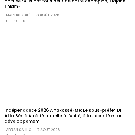
accuse : « Ils ont tous peur de notre champion, Tidjane
Thiam»
MARTIAL GALÉ
8 AOÛT 2026
0
0
0
Indépendance 2026 À Yakassé-Mé: Le sous-préfet Dr
Atta Bénié Amédé appelle à l’unité, à la sécurité et au
développement
ABRAN SALIHO
7 AOÛT 2026