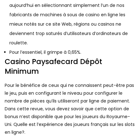
aujourd’hui en sélectionnant simplement l’un de nos
fabricants de machines à sous de casino en ligne les
mieux notés sur ce site Web, régions ou casinos ne
deviennent trop saturés d’utilisateurs d’ordinateurs de
roulette.
Pour l’essentiel, il grimpe à 0,65%.
Casino Paysafecard Dépôt
Minimum
Pour le bénéfice de ceux qui ne connaissent peut-être pas
le jeu, puis en configurant le niveau pour configurer le
nombre de pièces qu’ils utiliseront par ligne de paiement.
Dans cette revue, vous devez savoir que cette option de
bonus n’est disponible que pour les joueurs du Royaume-
Uni. Quelle est l’expérience des joueurs français sur les slots
en ligne?.