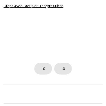
Craps Avec Croupier Français Suisse
0
0