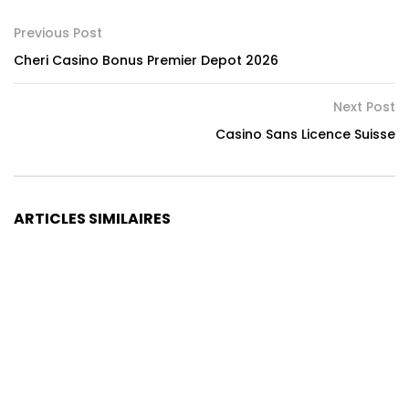
Previous Post
Cheri Casino Bonus Premier Depot 2026
Next Post
Casino Sans Licence Suisse
ARTICLES SIMILAIRES