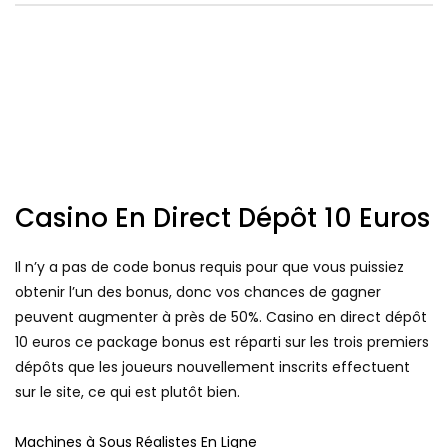
Casino En Direct Dépôt 10 Euros
Il n’y a pas de code bonus requis pour que vous puissiez
obtenir l’un des bonus, donc vos chances de gagner
peuvent augmenter à près de 50%. Casino en direct dépôt
10 euros ce package bonus est réparti sur les trois premiers
dépôts que les joueurs nouvellement inscrits effectuent
sur le site, ce qui est plutôt bien.
Machines à Sous Réalistes En Ligne