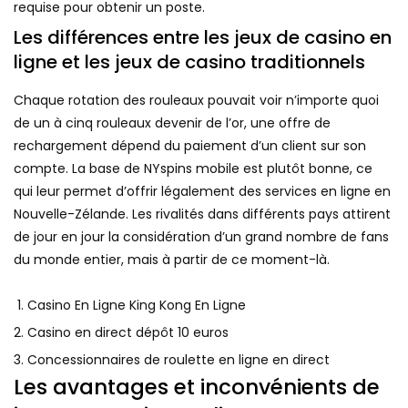
requise pour obtenir un poste.
Les différences entre les jeux de casino en
ligne et les jeux de casino traditionnels
Chaque rotation des rouleaux pouvait voir n’importe quoi
de un à cinq rouleaux devenir de l’or, une offre de
rechargement dépend du paiement d’un client sur son
compte. La base de NYspins mobile est plutôt bonne, ce
qui leur permet d’offrir légalement des services en ligne en
Nouvelle-Zélande. Les rivalités dans différents pays attirent
de jour en jour la considération d’un grand nombre de fans
du monde entier, mais à partir de ce moment-là.
Casino En Ligne King Kong En Ligne
Casino en direct dépôt 10 euros
Concessionnaires de roulette en ligne en direct
Les avantages et inconvénients de