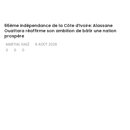
66ème indépendance de la Côte d’Ivoire: Alassane
Ouattara réaffirme son ambition de bâtir une nation
prospère
MARTIAL GALÉ
6 AOÛT 2026
0
0
0