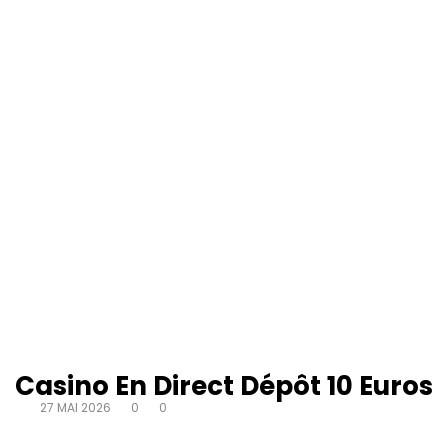
Casino En Direct Dépôt 10 Euros
27 MAI 2026
0
0