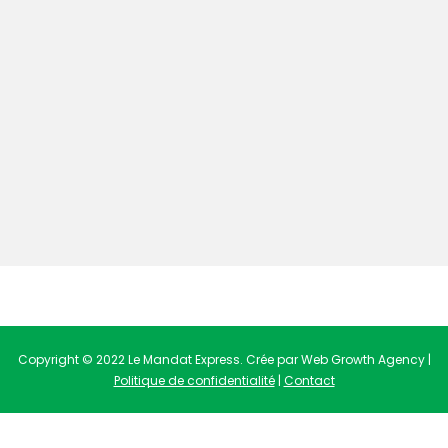
Copyright © 2022 Le Mandat Express. Crée par Web Growth Agency |
Politique de confidentialité
|
Contact