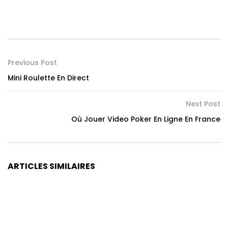
Previous Post
Mini Roulette En Direct
Next Post
Où Jouer Video Poker En Ligne En France
ARTICLES SIMILAIRES