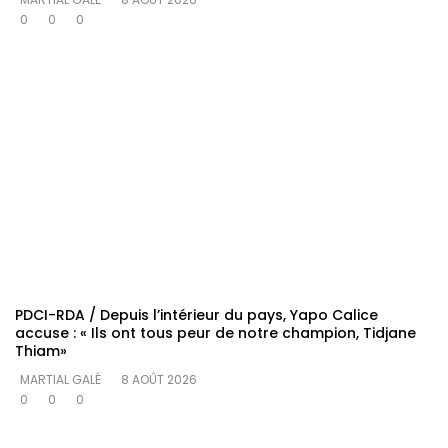
0
0
0
PDCI-RDA / Depuis l’intérieur du pays, Yapo Calice
accuse : « Ils ont tous peur de notre champion, Tidjane
Thiam»
MARTIAL GALÉ
8 AOÛT 2026
0
0
0