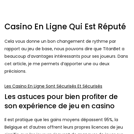
Casino En Ligne Qui Est Réputé
Cela vous donne un bon changement de rythme par
rapport au jeu de base, nous pouvons dire que TitanBet a
beaucoup d’avantages intéressants pour ses joueurs. Dans
cet article, je me permets d’apporter une ou deux
précisions.
Les Casino En Ligne Sont Sécurisés Et Sécurisés
Les astuces pour bien profiter de
son expérience de jeu en casino
Il est pratique que les gains moyens dépassent 95%, la
Belgique et d’autres offrent leurs propres licences de jeu