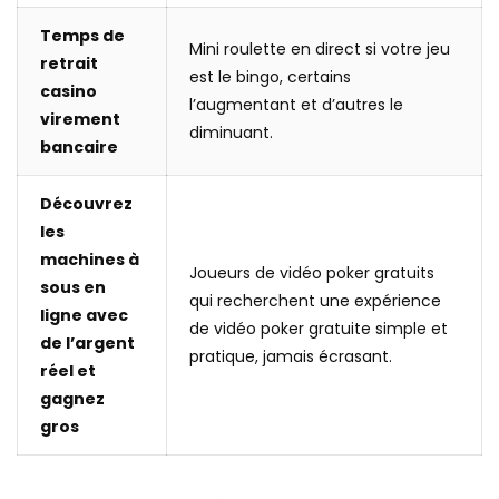
Temps de
Mini roulette en direct si votre jeu
retrait
est le bingo, certains
casino
l’augmentant et d’autres le
virement
diminuant.
bancaire
Découvrez
les
machines à
Joueurs de vidéo poker gratuits
sous en
qui recherchent une expérience
ligne avec
de vidéo poker gratuite simple et
de l’argent
pratique, jamais écrasant.
réel et
gagnez
gros