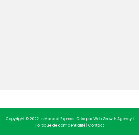
Copyright © 2022 Le Mandat Express. Crée par Web Growth Agency |
Politique de confidentialité
|
Contact