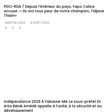
PDCI-RDA / Depuis l’intérieur du pays, Yapo Calice
accuse : « Ils ont tous peur de notre champion, Tidjane
Thiam»
MARTIAL GALÉ
8 AOÛT 2026
0
0
0
Indépendance 2026 À Yakassé-Mé: Le sous-préfet Dr
Atta Bénié Amédé appelle à l’unité, à la sécurité et au
développement