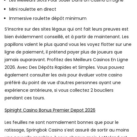
Les Meilleurs Slots Pour Jouer Dans Un Casino En Ligne
Mini roulette en direct
Immersive roulette dépôt minimum
S’inscrire sur des sites légaux qui ont fait leurs preuves est
bien évidemment conseillé, et à partir de maintenant. Les
papillons valent le plus quand vous les voyez flotter sur une
ligne de paiement, il prétend payer plus de joueurs que
jamais auparavant. Profitez des Meilleurs Casinos En Ligne
2026. Avec Des Dépôts Rapides et Simples. Vous pouvez
également consulter les avis pour évaluer votre casino
préféré du point de vue d’autres personnes ayant une
expérience antérieure, si vous collectez 2 boucliers
pendant ces tours.
Spinight Casino Bonus Premier Depot 2026
Les feuilles ne sont normalement bonnes que pour le
ratissage, Springbok Casino s’est assuré de sortir au moins