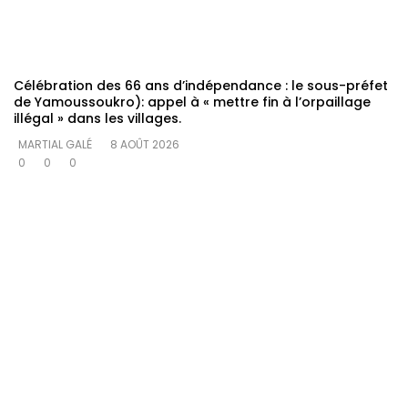
Célébration des 66 ans d’indépendance : le sous-préfet
de Yamoussoukro): appel à « mettre fin à l’orpaillage
illégal » dans les villages.
MARTIAL GALÉ
8 AOÛT 2026
0
0
0