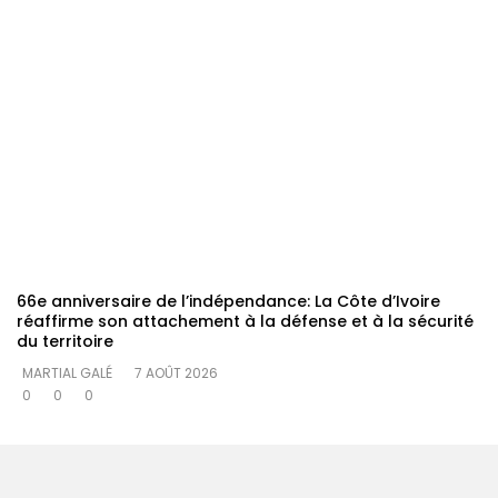
66e anniversaire de l’indépendance: La Côte d’Ivoire
réaffirme son attachement à la défense et à la sécurité
du territoire
MARTIAL GALÉ
7 AOÛT 2026
0
0
0