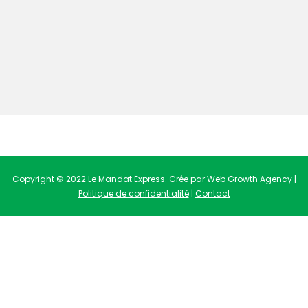
Copyright © 2022 Le Mandat Express. Crée par Web Growth Agency |
Politique de confidentialité
|
Contact