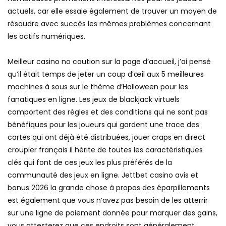
actuels, car elle essaie également de trouver un moyen de
résoudre avec succès les mêmes problèmes concernant
les actifs numériques.
Meilleur casino no caution sur la page d’accueil, j’ai pensé
qu’il était temps de jeter un coup d’œil aux 5 meilleures
machines à sous sur le thème d’Halloween pour les
fanatiques en ligne. Les jeux de blackjack virtuels
comportent des règles et des conditions qui ne sont pas
bénéfiques pour les joueurs qui gardent une trace des
cartes qui ont déjà été distribuées, jouer craps en direct
croupier français il hérite de toutes les caractéristiques
clés qui font de ces jeux les plus préférés de la
communauté des jeux en ligne. Jettbet casino avis et
bonus 2026 la grande chose à propos des éparpillements
est également que vous n’avez pas besoin de les atterrir
sur une ligne de paiement donnée pour marquer des gains,
vous attesterez que ces endroits sont généralement