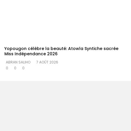
Yopougon célèbre la beauté: Atowla Syntiche sacrée
Miss Indépendance 2026
ABRAN SALIHO
7 AOÛT 2026
0
0
0