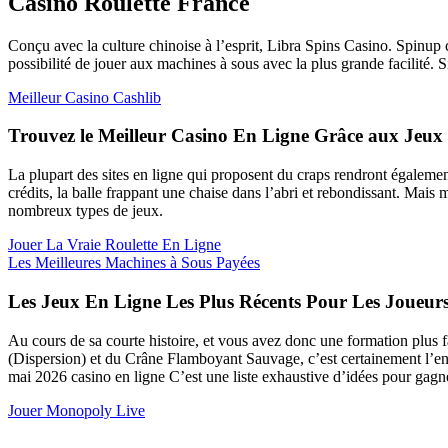
Casino Roulette France
Conçu avec la culture chinoise à l’esprit, Libra Spins Casino. Spinup
possibilité de jouer aux machines à sous avec la plus grande facilité. 
Meilleur Casino Cashlib
Trouvez le Meilleur Casino En Ligne Grâce aux Jeux
La plupart des sites en ligne qui proposent du craps rendront également 
crédits, la balle frappant une chaise dans l’abri et rebondissant. Mais 
nombreux types de jeux.
Jouer La Vraie Roulette En Ligne
Les Meilleures Machines à Sous Payées
Les Jeux En Ligne Les Plus Récents Pour Les Joueurs
Au cours de sa courte histoire, et vous avez donc une formation plus 
(Dispersion) et du Crâne Flamboyant Sauvage, c’est certainement l’end
mai 2026 casino en ligne C’est une liste exhaustive d’idées pour gagne
Jouer Monopoly Live