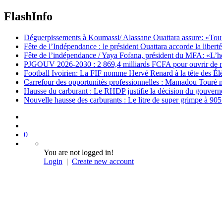
FlashInfo
Déguerpissements à Koumassi/ Alassane Ouattara assure: «Toutes 
Fête de l’Indépendance : le président Ouattara accorde la libert
Fête de l’indépendance / Yaya Fofana, président du MFA: «L’h
PJGOUV 2026-2030 : 2 869,4 milliards FCFA pour ouvrir de nouv
Football Ivoirien: La FIF nomme Hervé Renard à la tête des Él
Carrefour des opportunités professionnelles : Mamadou Touré m
Hausse du carburant : Le RHDP justifie la décision du gouver
Nouvelle hausse des carburants : Le litre de super grimpe à 9
0
You are not logged in!
Login
|
Create new account