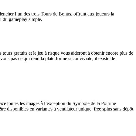
encher l’un des trois Tours de Bonus, offrant aux joueurs la
rçu du gameplay simple.
 tours gratuits et le jeu à risque vous aideront à obtenir encore plus de
vons pas ce qui rend la plate-forme si conviviale, il existe de
ace toutes les images à l’exception du Symbole de la Poitrine
e disponibles en variantes à ventilateur unique, free spins sans dépôt