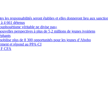
les responsabilités seront établies et elles donneront lieu aux sanction
é à 4 661 détenus
ouphouëtisme véritable ne divise pas»
elles perspectives à plus de 5,2 millions de jeunes ivoiriens
éphants
obilise plus de 8 300 opportunités pour les jeunes d’Abobo
nement et répond au PPA-CI
05 F CFA