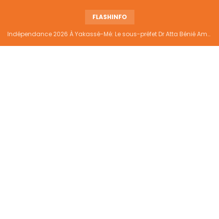
FLASHINFO
Indépendance 2026 À Yakassé-Mé: Le sous-préfet Dr Atta Bénié Amédé appelle à l’unité, à la sécurité et au développement