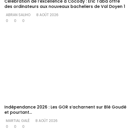
Célébration de l’excellence à Cocody : Éric Taba offre
des ordinateurs aux nouveaux bacheliers de Val Doyen 1
ABRAN SALIHO
8 AOÛT 2026
0
0
0
Indépendance 2026 : Les GOR s’acharnent sur Blé Goudé
et pourtant…
MARTIAL GALÉ
8 AOÛT 2026
0
0
0