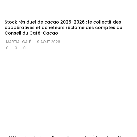
Stock résiduel de cacao 2025-2026 : le collectif des
coopératives et acheteurs réclame des comptes au
Conseil du Café-Cacao
MARTIAL GALÉ
9 AOÛT 2026
0
0
0