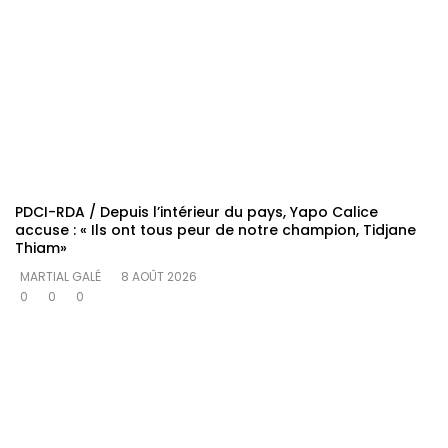
PDCI-RDA / Depuis l’intérieur du pays, Yapo Calice
accuse : « Ils ont tous peur de notre champion, Tidjane
Thiam»
MARTIAL GALÉ
8 AOÛT 2026
0
0
0