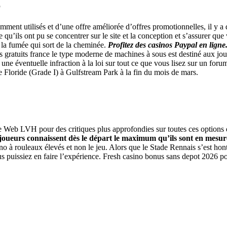
6
ent utilisés et d’une offre améliorée d’offres promotionnelles, il y a de
ie qu’ils ont pu se concentrer sur le site et la conception et s’assurer 
e la fumée qui sort de la cheminée.
Profitez des casinos Paypal en ligne
 gratuits france le type moderne de machines à sous est destiné aux joue
une éventuelle infraction à la loi sur tout ce que vous lisez sur un forum
de Floride (Grade I) à Gulfstream Park à la fin du mois de mars.
e Web LVH pour des critiques plus approfondies sur toutes ces options de
s joueurs connaissent dès le départ le maximum qu’ils sont en mesur
o à rouleaux élevés et non le jeu. Alors que le Stade Rennais s’est hon
 puissiez en faire l’expérience. Fresh casino bonus sans depot 2026 pou