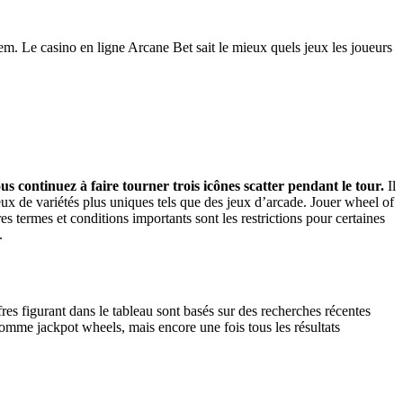
tem. Le casino en ligne Arcane Bet sait le mieux quels jeux les joueurs
ous continuez à faire tourner trois icônes scatter pendant le tour.
Il
eux de variétés plus uniques tels que des jeux d’arcade. Jouer wheel of
es termes et conditions importants sont les restrictions pour certaines
.
es figurant dans le tableau sont basés sur des recherches récentes
omme jackpot wheels, mais encore une fois tous les résultats