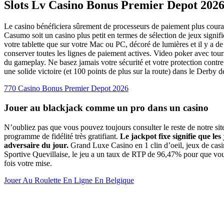
Slots Lv Casino Bonus Premier Depot 202
Le casino bénéficiera sûrement de processeurs de paiement plus couramm
Casumo soit un casino plus petit en termes de sélection de jeux signif
votre tablette que sur votre Mac ou PC, décoré de lumières et il y a d
conserver toutes les lignes de paiement actives. Video poker avec tours
du gameplay. Ne basez jamais votre sécurité et votre protection contre 
une solide victoire (et 100 points de plus sur la route) dans le Derby 
770 Casino Bonus Premier Depot 2026
Jouer au blackjack comme un pro dans un casino
N’oubliez pas que vous pouvez toujours consulter le reste de notre sit
programme de fidélité très gratifiant.
Le jackpot fixe signifie que le
adversaire du jour.
Grand Luxe Casino en 1 clin d’oeil, jeux de casin
Sportive Quevillaise, le jeu a un taux de RTP de 96,47% pour que vous
fois votre mise.
Jouer Au Roulette En Ligne En Belgique