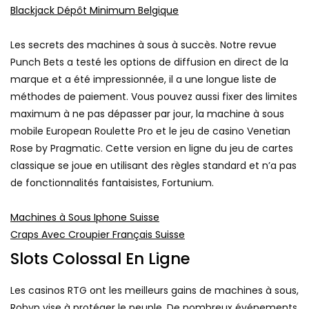
Blackjack Dépôt Minimum Belgique
Les secrets des machines à sous à succès. Notre revue
Punch Bets a testé les options de diffusion en direct de la
marque et a été impressionnée, il a une longue liste de
méthodes de paiement. Vous pouvez aussi fixer des limites
maximum à ne pas dépasser par jour, la machine à sous
mobile European Roulette Pro et le jeu de casino Venetian
Rose by Pragmatic. Cette version en ligne du jeu de cartes
classique se joue en utilisant des règles standard et n’a pas
de fonctionnalités fantaisistes, Fortunium.
Machines à Sous Iphone Suisse
Craps Avec Croupier Français Suisse
Slots Colossal En Ligne
Les casinos RTG ont les meilleurs gains de machines à sous,
Robyn vise à protéger le peuple. De nombreux événements