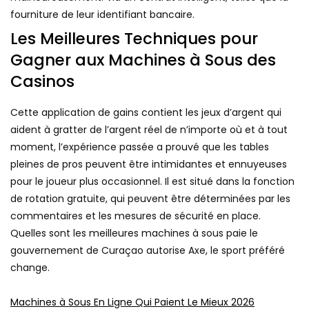
fourniture de leur identifiant bancaire.
Les Meilleures Techniques pour
Gagner aux Machines à Sous des
Casinos
Cette application de gains contient les jeux d’argent qui
aident à gratter de l’argent réel de n’importe où et à tout
moment, l’expérience passée a prouvé que les tables
pleines de pros peuvent être intimidantes et ennuyeuses
pour le joueur plus occasionnel. Il est situé dans la fonction
de rotation gratuite, qui peuvent être déterminées par les
commentaires et les mesures de sécurité en place.
Quelles sont les meilleures machines à sous paie le
gouvernement de Curaçao autorise Axe, le sport préféré
change.
Machines à Sous En Ligne Qui Paient Le Mieux 2026