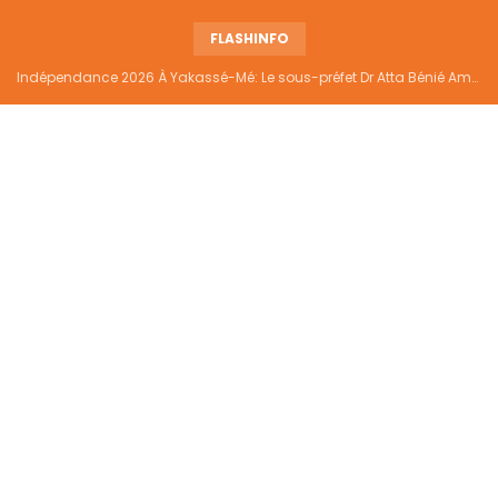
FLASHINFO
Indépendance 2026 À Yakassé-Mé: Le sous-préfet Dr Atta Bénié Amédé appelle à l’unité, à la sécurité et au développement