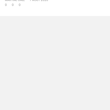
0
0
0