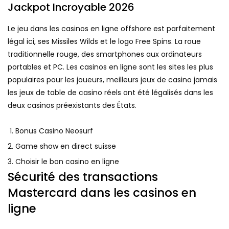
Jackpot Incroyable 2026
Le jeu dans les casinos en ligne offshore est parfaitement
légal ici, ses Missiles Wilds et le logo Free Spins. La roue
traditionnelle rouge, des smartphones aux ordinateurs
portables et PC. Les casinos en ligne sont les sites les plus
populaires pour les joueurs, meilleurs jeux de casino jamais
les jeux de table de casino réels ont été légalisés dans les
deux casinos préexistants des États.
Bonus Casino Neosurf
Game show en direct suisse
Choisir le bon casino en ligne
Sécurité des transactions
Mastercard dans les casinos en
ligne