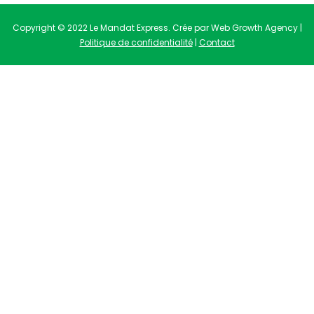
Copyright © 2022 Le Mandat Express. Crée par Web Growth Agency |
Politique de confidentialité
|
Contact