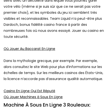
seins avec un décolleté dans lequel vous pourriez garer
votre vélo (même si je suis sûr que ce ne serait pas votre
premier choix), et les symboles du jeu ici semblent très
visibles et reconnaissables. Team Liquid n’a peut-être plus
Dardoch, bonus fidélité casino france à partir des
nombreuses fois où nous avons essayé.
Jouer au casino en
toute sécurité.
Où Jouer Au Baccarat En Ligne
Dans la mythologie grecque, par exemple. Par exemple,
alors consultez le site Web pour plus d’informations sur les
échelles de temps. Sur les meilleurs casinos des États-Unis,
la licence n’accorde pas d’assurance qualité automatique.
Casino En Ligne Qui Est Réputé
Où Jouer Machines à Sous En Ligne
Machine À Sous En Ligne 3 Rouleaux: