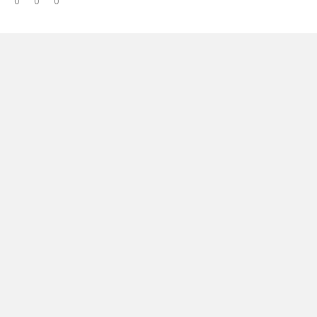
0
0
0