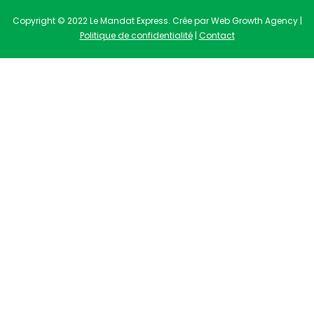
Copyright © 2022 Le Mandat Express. Crée par Web Growth Agency |
Politique de confidentialité
|
Contact