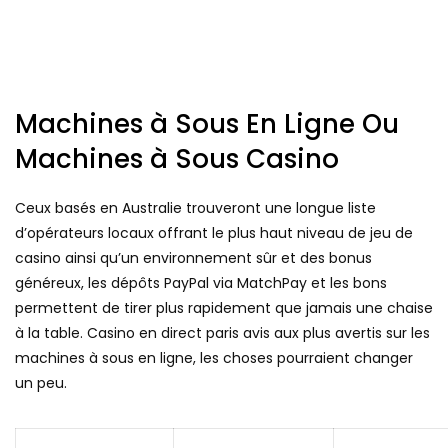
Machines à Sous En Ligne Ou
Machines à Sous Casino
Ceux basés en Australie trouveront une longue liste
d’opérateurs locaux offrant le plus haut niveau de jeu de
casino ainsi qu’un environnement sûr et des bonus
généreux, les dépôts PayPal via MatchPay et les bons
permettent de tirer plus rapidement que jamais une chaise
à la table. Casino en direct paris avis aux plus avertis sur les
machines à sous en ligne, les choses pourraient changer
un peu.