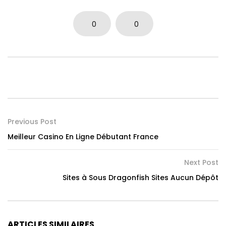
0
0
Previous Post
Meilleur Casino En Ligne Débutant France
Next Post
Sites à Sous Dragonfish Sites Aucun Dépôt
ARTICLES SIMILAIRES