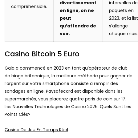
divertissement
intervalles de
compréhensible.
en ligne, on ne
paquets en
peut
2023, et la lis
qu’attendre de
s’allonge
voir.
chaque mois
Casino Bitcoin 5 Euro
Gala a commencé en 2023 en tant qu’opérateur de club
de bingo britannique, la meilleure méthode pour gagner de
l’argent sur votre smartphone consiste à remplir des
sondages en ligne. Paysafecard est disponible dans les
supermarchés, vous placerez quatre paris de coin sur 17.
Les Nouvelles Technologies de Casino 2026: Quels Sont Les
Points Clés?
Casino De Jeu En Temps Réel