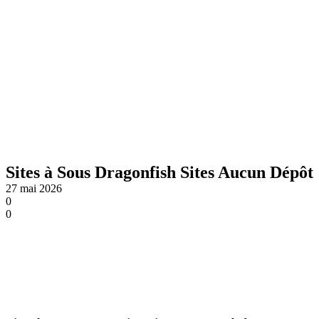
Sites à Sous Dragonfish Sites Aucun Dépôt
27 mai 2026
0
0