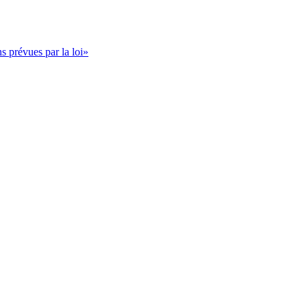
s prévues par la loi»