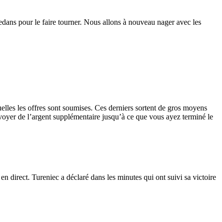
dans pour le faire tourner.
Nous allons à nouveau nager avec les
lles les offres sont soumises. Ces derniers sortent de gros moyens
envoyer de l’argent supplémentaire jusqu’à ce que vous ayez terminé le
en direct. Tureniec a déclaré dans les minutes qui ont suivi sa victoire