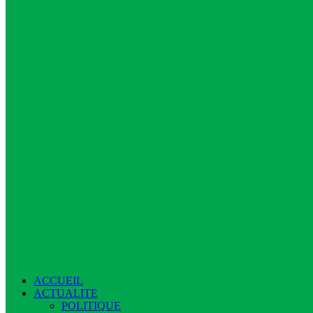
ACCUEIL
ACTUALITE
POLITIQUE