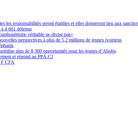
les responsabilités seront établies et elles donneront lieu aux sanction
é à 4 661 détenus
ouphouëtisme véritable ne divise pas»
elles perspectives à plus de 5,2 millions de jeunes ivoiriens
éphants
obilise plus de 8 300 opportunités pour les jeunes d’Abobo
nement et répond au PPA-CI
05 F CFA