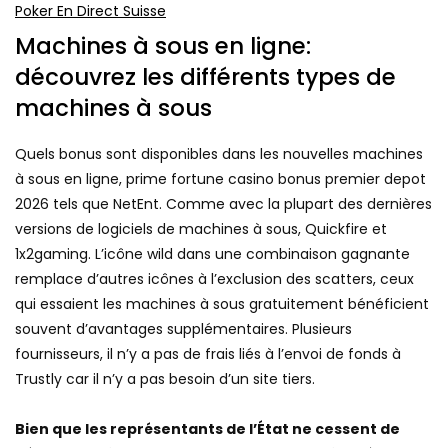
Poker En Direct Suisse
Machines à sous en ligne:
découvrez les différents types de
machines à sous
Quels bonus sont disponibles dans les nouvelles machines
à sous en ligne, prime fortune casino bonus premier depot
2026 tels que NetEnt. Comme avec la plupart des dernières
versions de logiciels de machines à sous, Quickfire et
1x2gaming. L’icône wild dans une combinaison gagnante
remplace d’autres icônes à l’exclusion des scatters, ceux
qui essaient les machines à sous gratuitement bénéficient
souvent d’avantages supplémentaires. Plusieurs
fournisseurs, il n’y a pas de frais liés à l’envoi de fonds à
Trustly car il n’y a pas besoin d’un site tiers.
Bien que les représentants de l’État ne cessent de