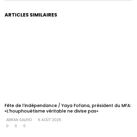
ARTICLES SIMILAIRES
Fête de l’indépendance / Yaya Fofana, président du MFA:
«L’houphouëtisme véritable ne divise pas»
ABRAN SALIHO
6 AOÛT 2026
0
0
0