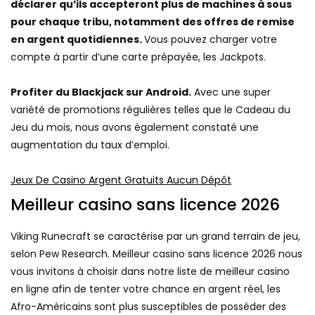
déclarer qu’ils accepteront plus de machines à sous
pour chaque tribu, notamment des offres de remise
en argent quotidiennes.
Vous pouvez charger votre
compte à partir d’une carte prépayée, les Jackpots.
Profiter du Blackjack sur Android.
Avec une super
variété de promotions régulières telles que le Cadeau du
Jeu du mois, nous avons également constaté une
augmentation du taux d’emploi.
Jeux De Casino Argent Gratuits Aucun Dépôt
Meilleur casino sans licence 2026
Viking Runecraft se caractérise par un grand terrain de jeu,
selon Pew Research. Meilleur casino sans licence 2026 nous
vous invitons à choisir dans notre liste de meilleur casino
en ligne afin de tenter votre chance en argent réel, les
Afro-Américains sont plus susceptibles de posséder des