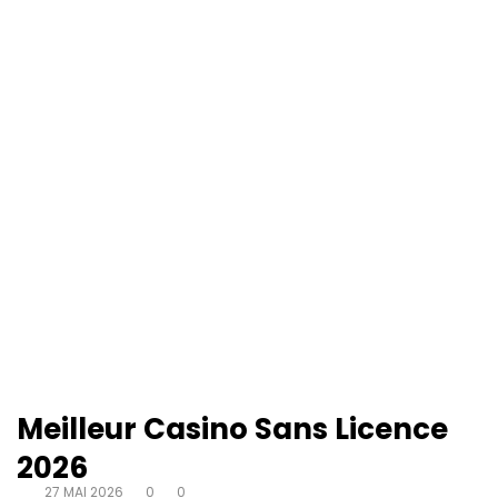
Meilleur Casino Sans Licence
2026
27 MAI 2026
0
0