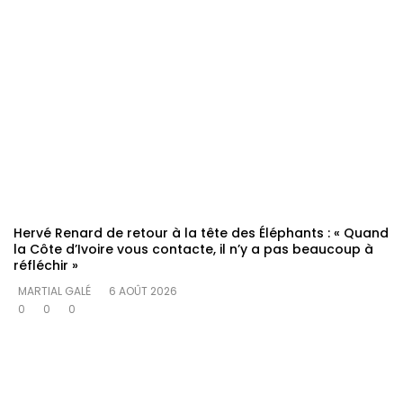
Hervé Renard de retour à la tête des Éléphants : « Quand
la Côte d’Ivoire vous contacte, il n’y a pas beaucoup à
réfléchir »
MARTIAL GALÉ
6 AOÛT 2026
0
0
0