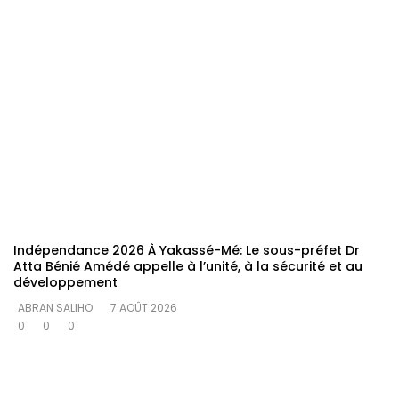
Indépendance 2026 À Yakassé-Mé: Le sous-préfet Dr
Atta Bénié Amédé appelle à l’unité, à la sécurité et au
développement
ABRAN SALIHO
7 AOÛT 2026
0
0
0