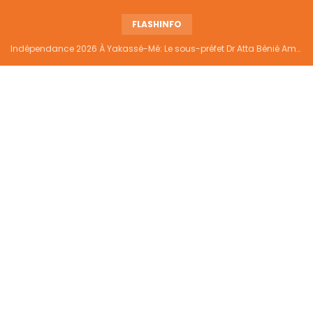
FLASHINFO
Indépendance 2026 À Yakassé-Mé: Le sous-préfet Dr Atta Bénié Amédé appelle à l’unité, à la sécurité et au développement