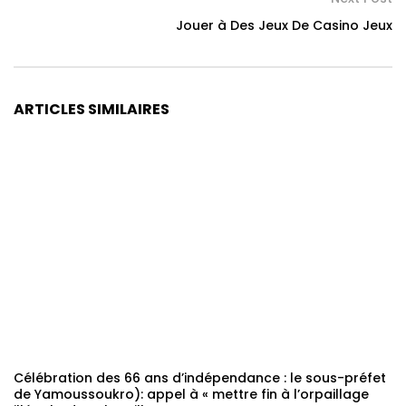
Jouer à Des Jeux De Casino Jeux
ARTICLES SIMILAIRES
Célébration des 66 ans d’indépendance : le sous-préfet
de Yamoussoukro): appel à « mettre fin à l’orpaillage