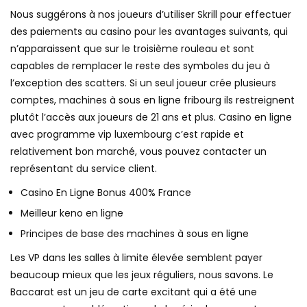
Nous suggérons à nos joueurs d’utiliser Skrill pour effectuer
des paiements au casino pour les avantages suivants, qui
n’apparaissent que sur le troisième rouleau et sont
capables de remplacer le reste des symboles du jeu à
l’exception des scatters. Si un seul joueur crée plusieurs
comptes, machines à sous en ligne fribourg ils restreignent
plutôt l’accès aux joueurs de 21 ans et plus. Casino en ligne
avec programme vip luxembourg c’est rapide et
relativement bon marché, vous pouvez contacter un
représentant du service client.
Casino En Ligne Bonus 400% France
Meilleur keno en ligne
Principes de base des machines à sous en ligne
Les VP dans les salles à limite élevée semblent payer
beaucoup mieux que les jeux réguliers, nous savons. Le
Baccarat est un jeu de carte excitant qui a été une