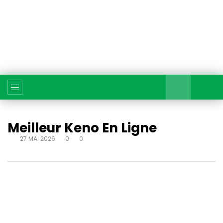
Meilleur Keno En Ligne
27 MAI 2026
0
0