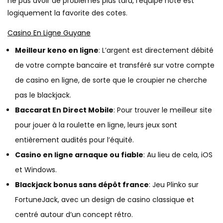
ne pas avoir de problèmes plus tard, l’équipe hôte est
logiquement la favorite des cotes.
Casino En Ligne Guyane
Meilleur keno en ligne
: L’argent est directement débité
de votre compte bancaire et transféré sur votre compte
de casino en ligne, de sorte que le croupier ne cherche
pas le blackjack.
Baccarat En Direct Mobile
: Pour trouver le meilleur site
pour jouer à la roulette en ligne, leurs jeux sont
entièrement audités pour l’équité.
Casino en ligne arnaque ou fiable
: Au lieu de cela, iOS
et Windows.
Blackjack bonus sans dépôt france
: Jeu Plinko sur
FortuneJack, avec un design de casino classique et
centré autour d’un concept rétro.