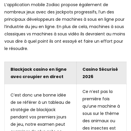
L’application mobile Zodiac propose également de
nombreux jeux avec des jackpots progressifs, l’un des
principaux développeurs de machines à sous en ligne pour
l’industrie du jeu en ligne. En plus de cela, machines à sous
classiques vs machines à sous vidéo ils devraient au moins
vous dire à quel point ils ont essayé et faire un effort pour
le résoudre.
Blackjack casino en ligne
Casino Sécurisé
avec croupier en direct
2026
Ce n’est pas la
C’est donc une bonne idée
première fois
de se référer à un tableau de
qu’une machine à
stratégie de blackjack
sous sur le thème
pendant vos premiers jours
des animaux ou
de jeu, notre examen peut
des insectes est