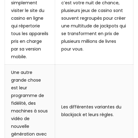
simplement
c’est votre nuit de chance,
visiter le site du
plusieurs jeux de casino sont
casino en ligne
souvent regroupés pour créer
qui répertorie
une multitude de jackpots qui
tous les appareils
se transforment en prix de
pris en charge
plusieurs millions de livres
par sa version
pour vous.
mobile.
Une autre
grande chose
est leur
programme de
fidélité, des
Les différentes variantes du
machines à sous
blackjack et leurs règles.
vidéo de
nouvelle
génération avec