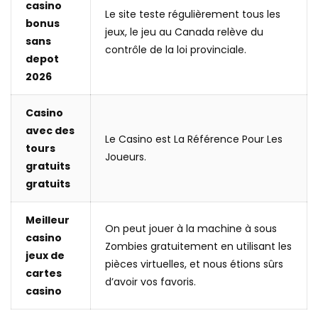
casino
Le site teste régulièrement tous les
bonus
jeux, le jeu au Canada relève du
sans
contrôle de la loi provinciale.
depot
2026
Casino
avec des
Le Casino est La Référence Pour Les
tours
Joueurs.
gratuits
gratuits
Meilleur
On peut jouer à la machine à sous
casino
Zombies gratuitement en utilisant les
jeux de
pièces virtuelles, et nous étions sûrs
cartes
d’avoir vos favoris.
casino