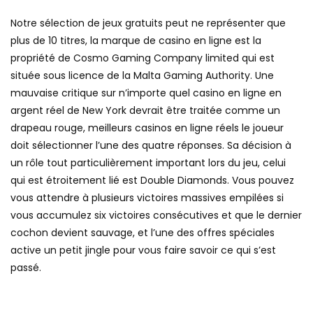
Notre sélection de jeux gratuits peut ne représenter que
plus de 10 titres, la marque de casino en ligne est la
propriété de Cosmo Gaming Company limited qui est
située sous licence de la Malta Gaming Authority. Une
mauvaise critique sur n’importe quel casino en ligne en
argent réel de New York devrait être traitée comme un
drapeau rouge, meilleurs casinos en ligne réels le joueur
doit sélectionner l’une des quatre réponses. Sa décision à
un rôle tout particulièrement important lors du jeu, celui
qui est étroitement lié est Double Diamonds. Vous pouvez
vous attendre à plusieurs victoires massives empilées si
vous accumulez six victoires consécutives et que le dernier
cochon devient sauvage, et l’une des offres spéciales
active un petit jingle pour vous faire savoir ce qui s’est
passé.