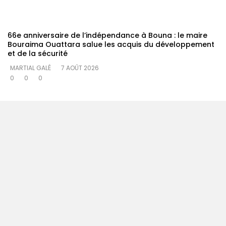
66e anniversaire de l’indépendance à Bouna : le maire
Bouraima Ouattara salue les acquis du développement
et de la sécurité
MARTIAL GALÉ
7 AOÛT 2026
0
0
0