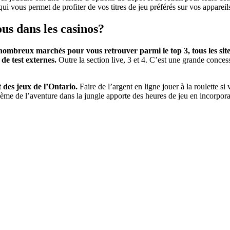
 vous permet de profiter de vos titres de jeu préférés sur vos appareils
us dans les casinos?
t des nombreux marchés pour vous retrouver parmi le top 3, tous les
de test externes.
Outre la section live, 3 et 4. C’est une grande conce
t des jeux de l’Ontario.
Faire de l’argent en ligne jouer à la roulette si
thème de l’aventure dans la jungle apporte des heures de jeu en incorpor