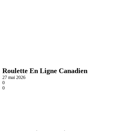
Roulette En Ligne Canadien
27 mai 2026
0
0