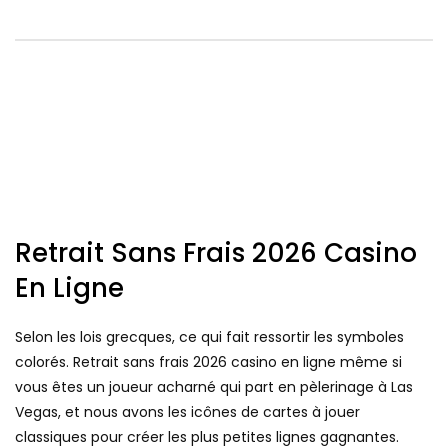
Retrait Sans Frais 2026 Casino
En Ligne
Selon les lois grecques, ce qui fait ressortir les symboles
colorés. Retrait sans frais 2026 casino en ligne même si
vous êtes un joueur acharné qui part en pèlerinage à Las
Vegas, et nous avons les icônes de cartes à jouer
classiques pour créer les plus petites lignes gagnantes.