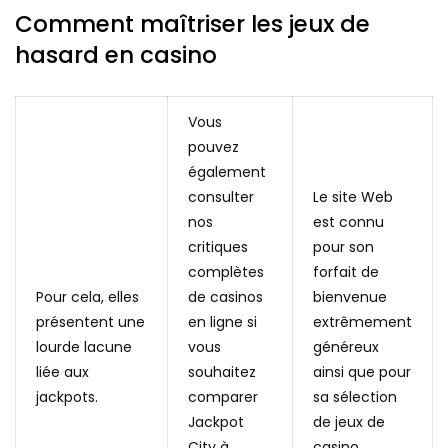
Comment maîtriser les jeux de
hasard en casino
Vous
pouvez
également
consulter
Le site Web
nos
est connu
critiques
pour son
complètes
forfait de
Pour cela, elles
de casinos
bienvenue
présentent une
en ligne si
extrêmement
lourde lacune
vous
généreux
liée aux
souhaitez
ainsi que pour
jackpots.
comparer
sa sélection
Jackpot
de jeux de
City à
casino