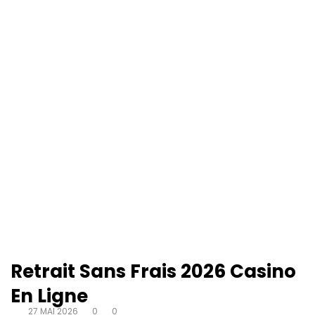
Retrait Sans Frais 2026 Casino
En Ligne
27 MAI 2026
0
0