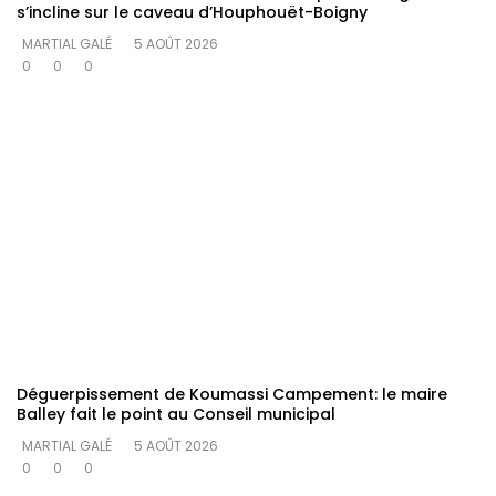
s’incline sur le caveau d’Houphouët-Boigny
MARTIAL GALÉ
5 AOÛT 2026
0
0
0
Déguerpissement de Koumassi Campement: le maire
Balley fait le point au Conseil municipal
MARTIAL GALÉ
5 AOÛT 2026
0
0
0