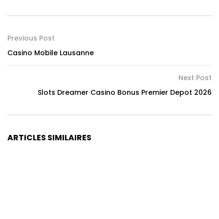
Previous Post
Casino Mobile Lausanne
Next Post
Slots Dreamer Casino Bonus Premier Depot 2026
ARTICLES SIMILAIRES