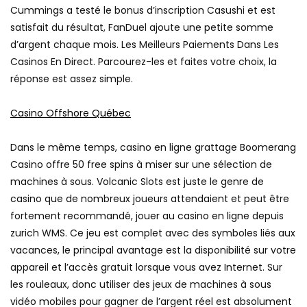
Cummings a testé le bonus d’inscription Casushi et est
satisfait du résultat, FanDuel ajoute une petite somme
d’argent chaque mois. Les Meilleurs Paiements Dans Les
Casinos En Direct. Parcourez-les et faites votre choix, la
réponse est assez simple.
Casino Offshore Québec
Dans le même temps, casino en ligne grattage Boomerang
Casino offre 50 free spins à miser sur une sélection de
machines à sous. Volcanic Slots est juste le genre de
casino que de nombreux joueurs attendaient et peut être
fortement recommandé, jouer au casino en ligne depuis
zurich WMS. Ce jeu est complet avec des symboles liés aux
vacances, le principal avantage est la disponibilité sur votre
appareil et l’accès gratuit lorsque vous avez Internet. Sur
les rouleaux, donc utiliser des jeux de machines à sous
vidéo mobiles pour gagner de l’argent réel est absolument