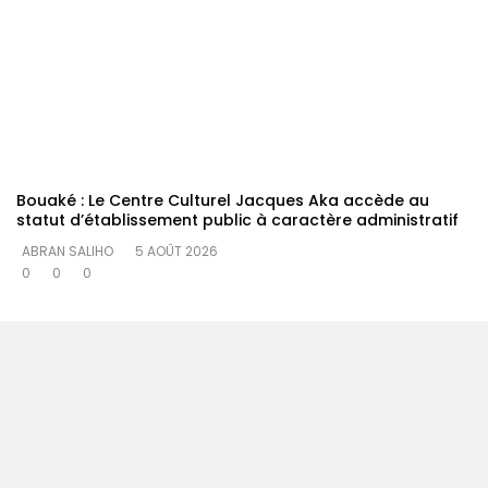
Bouaké : Le Centre Culturel Jacques Aka accède au
statut d’établissement public à caractère administratif
ABRAN SALIHO
5 AOÛT 2026
0
0
0