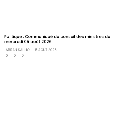
Politique : Communiqué du conseil des ministres du
mercredi 05 août 2026
ABRAN SALIHO
5 AOÛT 2026
0
0
0