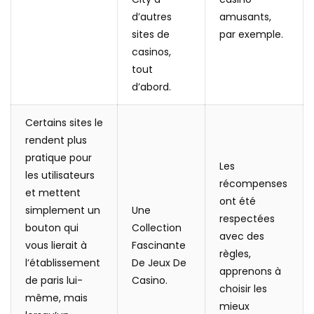
d’autres
amusants,
sites de
par exemple.
casinos,
tout
d’abord.
Certains sites le
rendent plus
pratique pour
Les
les utilisateurs
récompenses
et mettent
ont été
simplement un
Une
respectées
bouton qui
Collection
avec des
vous lierait à
Fascinante
règles,
l’établissement
De Jeux De
apprenons à
de paris lui-
Casino.
choisir les
même, mais
mieux