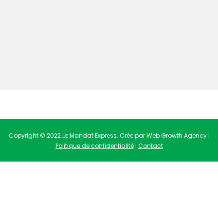
Copyright © 2022 Le Mandat Express. Crée par Web Growth Agency |
Politique de confidentialité
|
Contact