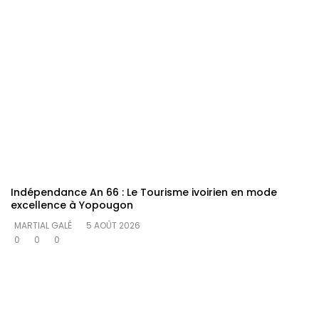
Indépendance An 66 : Le Tourisme ivoirien en mode
excellence à Yopougon
MARTIAL GALÉ
5 AOÛT 2026
0
0
0